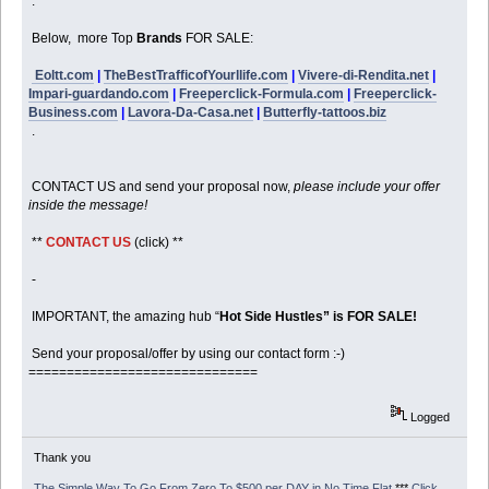
.
Below, more Top
Brands
FOR SALE:
Eoltt.com
|
TheBestTrafficofYourllife.com
|
Vivere-di-Rendita.net
|
Impari-guardando.com
|
Freeperclick-Formula.com
|
Freeperclick-
Business.com
|
Lavora-Da-Casa.net
|
Butterfly-tattoos.biz
.
CONTACT US and send your proposal now,
please include your offer
inside the message!
**
CONTACT US
(click) **
-
IMPORTANT, the amazing hub “
Hot Side Hustles” is FOR SALE!
Send your proposal/offer by using our contact form :-)
==============================
Logged
Thank you
The Simple Way To Go From Zero To $500 per DAY in No Time Flat
***
Click