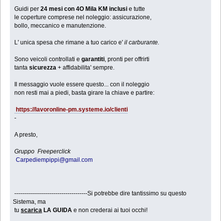
Guidi per
24 mesi con 4O Mila KM inclusi
e tutte
le coperture comprese nel noleggio: assicurazione,
bollo, meccanico e manutenzione.
L' unica spesa che rimane a tuo carico e'
il carburante.
Sono veicoli controllati e
garantiti
, pronti per offrirti
tanta
sicurezza
+ affidabilita' sempre.
Il messaggio vuole essere questo... con il noleggio
non resti mai a piedi, basta girare la chiave e partire:
https://lavoronline-pm.systeme.io/clienti
-
A presto,
Gruppo Freeperclick
Carpediempippi@gmail.com
-------------------------------------Si potrebbe dire tantissimo su questo
Sistema, ma
tu
scarica
LA GUIDA
e non crederai ai tuoi occhi!