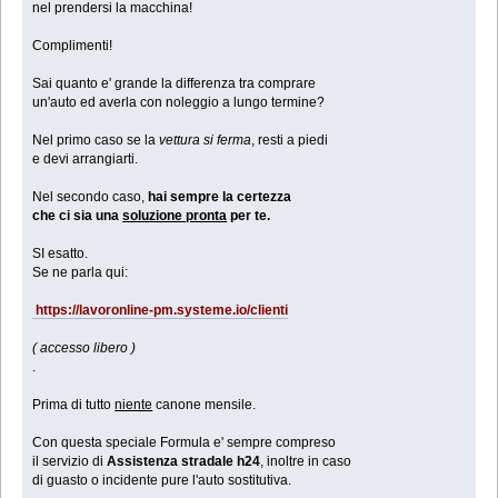
nel prendersi la macchina!
Complimenti!
Sai quanto e' grande la differenza tra comprare
un'auto ed averla con noleggio a lungo termine?
Nel primo caso se la
vettura si ferma
, resti a piedi
e devi arrangiarti.
Nel secondo caso,
hai sempre la certezza
che ci sia una
soluzione pronta
per te.
SI esatto.
Se ne parla qui:
https://lavoronline-pm.systeme.io/clienti
( accesso libero )
.
Prima di tutto
niente
canone mensile.
Con questa speciale Formula e' sempre compreso
il servizio di
Assistenza stradale h24
, inoltre in caso
di guasto o incidente pure l'auto sostitutiva.