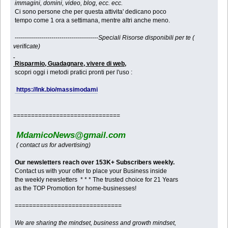
immagini, domini, video, blog, ecc. ecc.
Ci sono persone che per questa attivita' dedicano poco
tempo come 1 ora a settimana, mentre altri anche meno.
-----------------------------------------
Speciali Risorse disponibili per te (
verificate)
Risparmio, Guadagnare, vivere di web,
scopri oggi i metodi pratici pronti per l'uso :
https://lnk.bio/massimodami
==============================
MdamicoNews@gmail.com
( contact us for advertising)
Our newsletters reach over 153K+ Subscribers weekly.
Contact us with your offer to place your Business inside
the weekly newsletters * * * The trusted choice for 21 Years
as the TOP Promotion for home-businesses!
==============================
We are sharing the mindset, business and growth mindset,