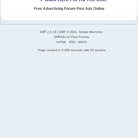
Free Advertising Forum Post Ads Online
SMF 2.0.19
|
SMF © 2021
,
Simple Machines
SMFAds
for
Free Forums
XHTML
RSS
WAP2
Page created in 0.088 seconds with 26 queries.