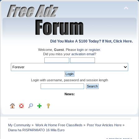
Did You Make A $100 Today? If Not, Click Here.
Welcome,
Guest
. Please
login
or
register
.
Did you miss your
activation email
?
Login with username, password and session length
News:
My Community
»
Work At Home Free Classifieds
»
Post Your Articles Here
»
Diana ha RISPARMIATO 16 Mila Euro
« previous
next »