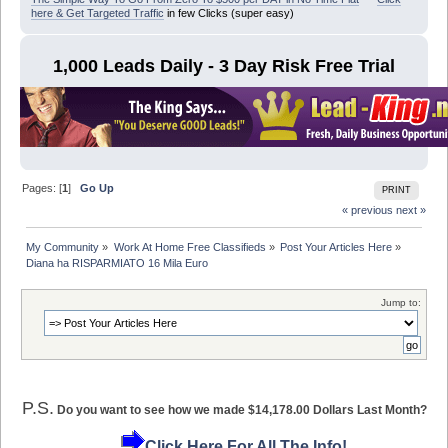
here & Get Targeted Traffic
in few Clicks (super easy)
1,000 Leads Daily - 3 Day Risk Free Trial
Pages: [
1
]
Go Up
PRINT
« previous
next »
My Community
»
Work At Home Free Classifieds
»
Post Your Articles Here
»
Diana ha RISPARMIATO 16 Mila Euro
Jump to:
P.S.
Do you want to see how we made $14,178.00 Dollars Last Month?
Click Here For All The Info!