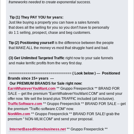
frameworks needed to create exponential success.
Tip (1) They PAY YOU for years:
Just like buying a property you can have a sales funnels
that does all the selling for you so you don't have to personally
do 1:1 selling, prospect, chase and beg customers.
Tip (2) Positioning yourself
is the difference between the people
that MAKE ALL the money vs most that struggle hard and bad.
(3) Get Unlimited Targeted Traffic
right now to your sale funnels
and make terrific profits from the very first day.
==============================
( Look below ) --- Positioned
Brands since 15+ years ---
Our PREMIUM BRANDS for Sale right now:
EarnWhateverYouWant.com
** Gruppo Freeperclick ** BRAND FOR
SALE -- get the premium "EarnWhateverYouWant.COM" and send your
offer now. We sell the brand plus TRAFFIC included (all inclusive).
TrafficSoftware.com
** Gruppo Freeperclick ** BRAND FOR SALE -- get
the premium "Traffic-software.COM" now.
NonMlm.com
** Gruppo Freeperclick ** BRAND FOR SALE! grab the
premium " NON-MLM.COM" and send your proposal.
InternetBasedHomebusiness.net
** Gruppo Freeperclick **