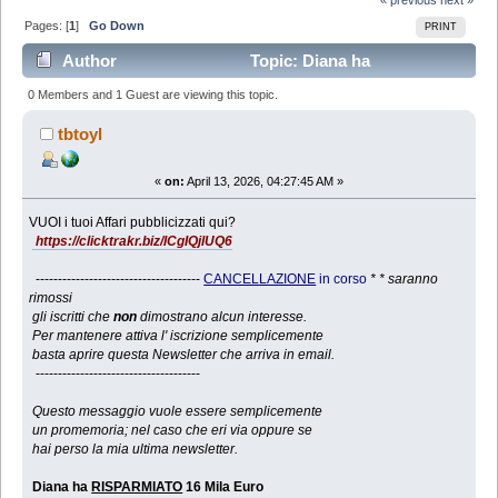
Pages: [
1
]
Go Down
PRINT
Author
Topic: Diana ha
RISPARMIATO 16 Mila Euro (Read 2699 times)
0 Members and 1 Guest are viewing this topic.
tbtoyl
«
on:
April 13, 2026, 04:27:45 AM »
VUOI i tuoi Affari pubblicizzati qui?
https://clicktrakr.biz/lCgIQjlUQ6
-------------------------------------
CANCELLAZIONE
in corso
* * saranno
rimossi
gli iscritti che
non
dimostrano alcun interesse.
Per mantenere attiva l' iscrizione semplicemente
basta aprire questa Newsletter che arriva in email.
-------------------------------------
Questo messaggio vuole essere semplicemente
un promemoria; nel caso che eri via oppure se
hai perso la mia ultima newsletter.
Diana ha
RISPARMIATO
16 Mila Euro