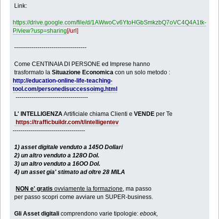
Link:
https://drive.google.com/file/d/1AWwoCv6YtoHGbSmkzbQ7oVC4Q4A1tk-
P/view?usp=sharing
[/url]
-------------------------------------
Come CENTINAIA DI PERSONE ed Imprese hanno
trasformato la
Situazione Economica
con un solo metodo :
http://education-online-life-teaching-
tool.com/personedisuccessoimg.html
-------------------------------------
L' INTELLIGENZA
Artificiale chiama Clienti e
VENDE
per Te
https://trafficbuildr.com/t/intelligentev
-------------------------------------
1) asset digitale venduto a 145O Dollari
2) un altro venduto a 128O Dol.
3) un altro venduto a 16OO Dol.
4) un asset gia' stimato ad oltre 28 MILA
NON e' gratis
ovviamente la formazione
, ma passo
per passo scopri come avviare un SUPER-business.
Gli Asset digitali
comprendono varie tipologie:
ebook,