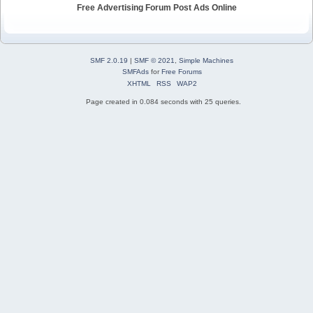
Free Advertising Forum Post Ads Online
SMF 2.0.19
|
SMF © 2021
,
Simple Machines
SMFAds
for
Free Forums
XHTML
RSS
WAP2
Page created in 0.084 seconds with 25 queries.