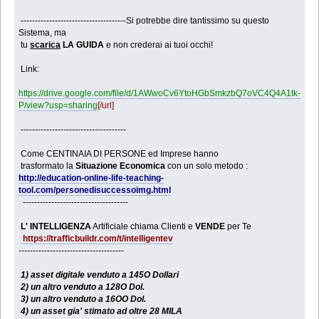
-------------------------------------Si potrebbe dire tantissimo su questo
Sistema, ma
tu
scarica
LA GUIDA
e non crederai ai tuoi occhi!
Link:
https://drive.google.com/file/d/1AWwoCv6YtoHGbSmkzbQ7oVC4Q4A1tk-
P/view?usp=sharing
[/url]
-------------------------------------
Come CENTINAIA DI PERSONE ed Imprese hanno
trasformato la
Situazione Economica
con un solo metodo :
http://education-online-life-teaching-
tool.com/personedisuccessoimg.html
-------------------------------------
L' INTELLIGENZA
Artificiale chiama Clienti e
VENDE
per Te
https://trafficbuildr.com/t/intelligentev
-------------------------------------
1) asset digitale venduto a 145O Dollari
2) un altro venduto a 128O Dol.
3) un altro venduto a 16OO Dol.
4) un asset gia' stimato ad oltre 28 MILA