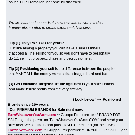
as the TOP Promotion for home-businesses!
==============================
We are sharing the mindset, business and growth mindset,
frameworks needed to create exponential success.
Tip (1) They PAY YOU for years:
Just like buying a property you can have a sales funnels
that does all the selling for you so you don't have to personally
do 1:1 selling, prospect, chase and beg customers.
Tip (2) Positioning yourself
is the difference between the people
that MAKE ALL the money vs most that struggle hard and bad.
(3) Get Unlimited Targeted Traffic
right now to your sale funnels
and make terrific profits from the very first day.
==============================
( Look below ) --- Positioned
Brands since 15+ years ---
Our PREMIUM BRANDS for Sale right now:
EarnWhateverYouWant.com
** Gruppo Freeperclick ** BRAND FOR
SALE -- get the premium "EarnWhateverYouWant.COM" and send your
offer now. We sell the brand plus TRAFFIC included (all inclusive).
TrafficSoftware.com
** Gruppo Freeperclick ** BRAND FOR SALE -- get