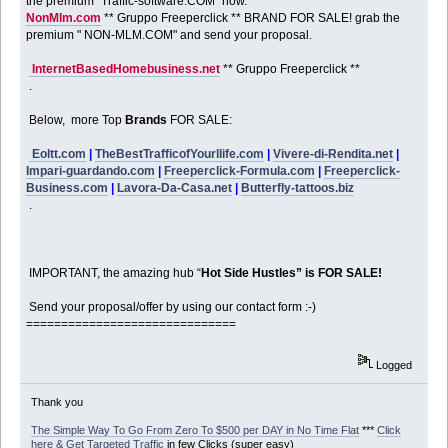
the premium "Traffic-software.COM" now.
NonMlm.com
** Gruppo Freeperclick ** BRAND FOR SALE! grab the
premium " NON-MLM.COM" and send your proposal.
InternetBasedHomebusiness.net
** Gruppo Freeperclick **
.
Below, more Top
Brands
FOR SALE:
Eoltt.com
|
TheBestTrafficofYourllife.com
|
Vivere-di-Rendita.net
|
Impari-guardando.com
|
Freeperclick-Formula.com
|
Freeperclick-
Business.com
|
Lavora-Da-Casa.net
|
Butterfly-tattoos.biz
.
IMPORTANT, the amazing hub “
Hot Side Hustles” is FOR SALE!
Send your proposal/offer by using our contact form :-)
==============================
Logged
Thank you
The Simple Way To Go From Zero To $500 per DAY in No Time Flat
***
Click
here & Get Targeted Traffic
in few Clicks (super easy)