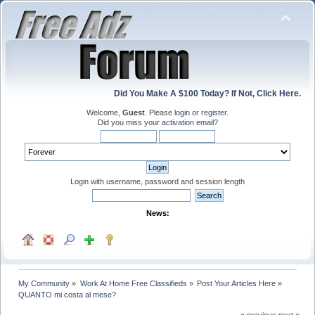
Did You Make A $100 Today? If Not, Click Here.
Welcome,
Guest
. Please
login
or
register
.
Did you miss your
activation email
?
Login with username, password and session length
News:
My Community
»
Work At Home Free Classifieds
»
Post Your Articles Here
»
QUANTO mi costa al mese?
« previous
next »