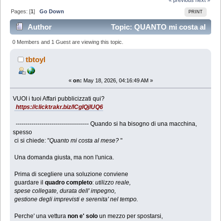
Pages: [
1
]
Go Down
PRINT
Author
Topic: QUANTO mi costa al
mese? (Read 565 times)
0 Members and 1 Guest are viewing this topic.
tbtoyl
«
on:
May 18, 2026, 04:16:49 AM »
VUOI i tuoi Affari pubblicizzati qui?
https://clicktrakr.biz/lCgIQjlUQ6
------------------------------------- Quando si ha bisogno di una macchina,
spesso
ci si chiede: "
Quanto mi costa al mese?
"
Una domanda giusta, ma non l'unica.
Prima di scegliere una soluzione conviene
guardare il
quadro completo
:
utilizzo reale,
spese collegate, durata dell' impegno,
gestione degli imprevisti e serenita' nel tempo.
Perche' una vettura
non e' solo
un mezzo per spostarsi,