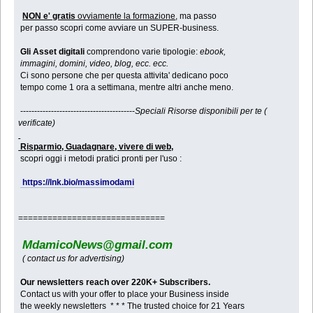
NON e' gratis
ovviamente la formazione
, ma passo
per passo scopri come avviare un SUPER-business.
Gli Asset digitali
comprendono varie tipologie:
ebook,
immagini, domini, video, blog, ecc. ecc.
Ci sono persone che per questa attivita' dedicano poco
tempo come 1 ora a settimana, mentre altri anche meno.
-----------------------------------------
Speciali Risorse disponibili per te (
verificate)
Risparmio, Guadagnare, vivere di web,
scopri oggi i metodi pratici pronti per l'uso :
https://lnk.bio/massimodami
==============================
MdamicoNews@gmail.com
( contact us for advertising)
Our newsletters reach over 220K+ Subscribers.
Contact us with your offer to place your Business inside
the weekly newsletters * * * The trusted choice for 21 Years