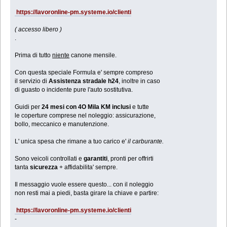
https://lavoronline-pm.systeme.io/clienti
( accesso libero )
.
Prima di tutto
niente
canone mensile.
Con questa speciale Formula e' sempre compreso
il servizio di
Assistenza stradale h24
, inoltre in caso
di guasto o incidente pure l'auto sostitutiva.
Guidi per
24 mesi con 4O Mila KM inclusi
e tutte
le coperture comprese nel noleggio: assicurazione,
bollo, meccanico e manutenzione.
L' unica spesa che rimane a tuo carico e'
il carburante.
Sono veicoli controllati e
garantiti
, pronti per offrirti
tanta
sicurezza
+ affidabilita' sempre.
Il messaggio vuole essere questo... con il noleggio
non resti mai a piedi, basta girare la chiave e partire:
https://lavoronline-pm.systeme.io/clienti
-