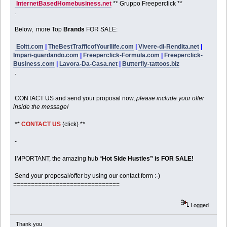
InternetBasedHomebusiness.net
** Gruppo Freeperclick **
.
Below, more Top
Brands
FOR SALE:
Eoltt.com
|
TheBestTrafficofYourllife.com
|
Vivere-di-Rendita.net
|
Impari-guardando.com
|
Freeperclick-Formula.com
|
Freeperclick-
Business.com
|
Lavora-Da-Casa.net
|
Butterfly-tattoos.biz
.
CONTACT US and send your proposal now,
please include your offer
inside the message!
**
CONTACT US
(click) **
-
IMPORTANT, the amazing hub “
Hot Side Hustles” is FOR SALE!
Send your proposal/offer by using our contact form :-)
==============================
Logged
Thank you