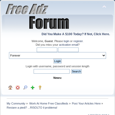
Did You Make A $100 Today? If Not, Click Here.
Welcome,
Guest
. Please
login
or
register
.
Did you miss your
activation email
?
Login with username, password and session length
News:
My Community
»
Work At Home Free Classifieds
»
Post Your Articles Here
»
Restare a piedi? ...RISOLTO il problema!
« previous
next »