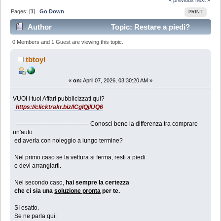
Pages: [
1
]
Go Down
PRINT
Author
Topic: Restare a piedi?
...RISOLTO il problema! (Read 3604 times)
0 Members and 1 Guest are viewing this topic.
tbtoyl
«
on:
April 07, 2026, 03:30:20 AM »
VUOI i tuoi Affari pubblicizzati qui?
https://clicktrakr.biz/lCgIQjlUQ6
------------------------------------- Conosci bene la differenza tra comprare
un'auto
ed averla con noleggio a lungo termine?
Nel primo caso se la vettura si ferma, resti a piedi
e devi arrangiarti.
Nel secondo caso,
hai sempre la certezza
che ci sia una
soluzione pronta
per te.
SI esatto.
Se ne parla qui: