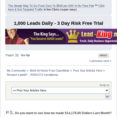
The Simple Way To Go From Zero To $500 per DAY in No Time Flat
***
Click
here & Get Targeted Traffic
in few Clicks (super easy)
1,000 Leads Daily - 3 Day Risk Free Trial
Pages: [
1
]
Go Up
PRINT
« previous
next »
My Community
»
Work At Home Free Classifieds
»
Post Your Articles Here
»
Restare a piedi? ...RISOLTO il problema!
Jump to:
P.S.
Do you want to see how we made $14,178.00 Dollars Last Month?