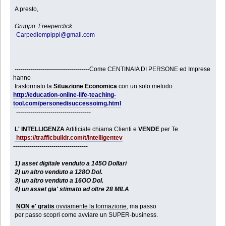
A presto,
Gruppo Freeperclick
Carpediempippi@gmail.com
-------------------------------------Come CENTINAIA DI PERSONE ed Imprese
hanno
trasformato la
Situazione Economica
con un solo metodo :
http://education-online-life-teaching-
tool.com/personedisuccessoimg.html
-------------------------------------
L' INTELLIGENZA
Artificiale chiama Clienti e
VENDE
per Te
https://trafficbuildr.com/t/intelligentev
-------------------------------------
1) asset digitale venduto a 145O Dollari
2) un altro venduto a 128O Dol.
3) un altro venduto a 16OO Dol.
4) un asset gia' stimato ad oltre 28 MILA
NON e' gratis
ovviamente la formazione
, ma passo
per passo scopri come avviare un SUPER-business.