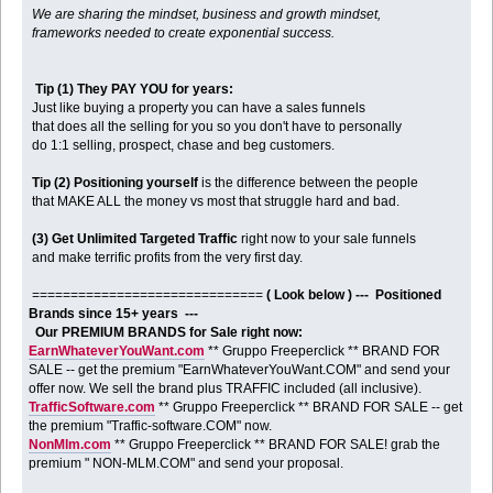
We are sharing the mindset, business and growth mindset,
frameworks needed to create exponential success.
Tip (1) They PAY YOU for years:
Just like buying a property you can have a sales funnels
that does all the selling for you so you don't have to personally
do 1:1 selling, prospect, chase and beg customers.
Tip (2) Positioning yourself
is the difference between the people
that MAKE ALL the money vs most that struggle hard and bad.
(3) Get Unlimited Targeted Traffic
right now to your sale funnels
and make terrific profits from the very first day.
==============================
( Look below ) --- Positioned
Brands since 15+ years ---
Our PREMIUM BRANDS for Sale right now:
EarnWhateverYouWant.com
** Gruppo Freeperclick ** BRAND FOR
SALE -- get the premium "EarnWhateverYouWant.COM" and send your
offer now. We sell the brand plus TRAFFIC included (all inclusive).
TrafficSoftware.com
** Gruppo Freeperclick ** BRAND FOR SALE -- get
the premium "Traffic-software.COM" now.
NonMlm.com
** Gruppo Freeperclick ** BRAND FOR SALE! grab the
premium " NON-MLM.COM" and send your proposal.