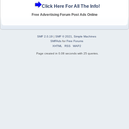
Click Here For All The Info!
Free Advertising Forum Post Ads Online
SMF 2.0.19
|
SMF © 2021
,
Simple Machines
SMFAds
for
Free Forums
XHTML
RSS
WAP2
Page created in 0.08 seconds with 25 queries.