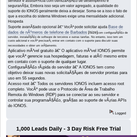
servidor e assistÃªncia com otimizaÃ§Ã£o de desempenho e
seguranÃ§a; Embora isso seja um valor agregado, a qualidade do
suporte do IONOS geralmente deixa a desejar. Soma-se a isso o fato de
que a escolha do sistema Windows exige uma mensalidade adicional.
Hospeda
Base de
Suporte avanÃ§ado opcional â€“ VocÃª pode solicitar ajuda
dados de nÃºmeros de telefone de Barbados
[/size]
com configuraÃ§Ã£o de
servidor, instalaÃ§Ã£o de software de terceiros e outras tarefas. No entanto, isso tem um
custo adicional e vocÃª precisarÃ¡ entrar em contato com o suporte para discutir suas
necessidades e obter um orÃ§amento.
Aplicativo mÃ³vel gratuito â€“ O aplicativo mÃ³vel IONOS permite
que vocÃª gerencie sua hospedagem, faturas e atÃ© mesmo entre
em contato com o suporte de qualquer lugar.
ConfiguraÃ§Ã£o rÃ¡pida do servidor â€“ A IONOS tem como
objetivo deixar suas novas solicitaÃ§Ãµes de servidor prontas para
uso em 55 segundos.
Acesso root â€“ Todos os servidores IONOS incluem acesso root
completo. VocÃª pode usar o Protocolo de Ãrea de Trabalho
Remota do Windows (RDP) para se conectar ao seu servidor e
controlar sua programaÃ§Ã£o, graÃ§as ao suporte de vÃ¡rias APIs
do IONOS.
Logged
1,000 Leads Daily - 3 Day Risk Free Trial