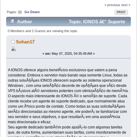
« previous
next »
Pages: [
1
]
Go Down
PRINT
Author
Topic: IONOS â€“ Suporte
gratuito, personalizado e de primeira linha para
0 Members and 2 Guests are viewing this topic.
hospedagem V (Read 4591 times)
Sohan17
«
on:
May 07, 2025, 04:35:49 AM »
A IONOS oferece alguns benefÃ­cios exclusivos que valem a pena
considerar. Embora o servidor mais barato seja somente Linux, todas as
outras soluÃ§Ãµes IONOS oferecem suporte ao sistema operacional
Windows , com uma seleÃ§Ã£o decente de opÃ§Ãµes que vÃ£o desde
VPS bÃ¡sicos atÃ© servidores potentes com otimizaÃ§Ã£o de memÃ³ria.
O aspecto mais interessante do IONOS Ã© o serviÃ§o de suporte. Cada
cliente recebe um agente de suporte dedicado, que normalmente atua
como um Ãºnico ponto de contato. Como todas as suas solicitaÃ§Ãµes
serÃ£o direcionadas ao mesmo agente, ele poderÃ¡ se familiarizar com
seu servidor e seus objetivos, o que resultarÃ¡ em uma assistÃªncia
mais direcionada e eficaz.
Seu agente dedicado tambÃ©m pode ajudÃ¡-lo com algumas tarefas
que, de outra forma, aumentariam suas tarifas, como monitoramento de