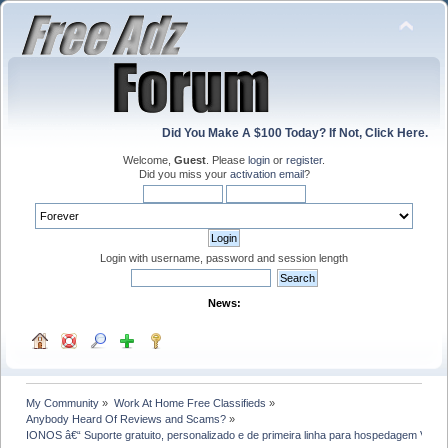
Did You Make A $100 Today? If Not, Click Here.
Welcome,
Guest
. Please
login
or
register
.
Did you miss your
activation email
?
Login with username, password and session length
News:
My Community
»
Work At Home Free Classifieds
»
Anybody Heard Of Reviews and Scams?
»
IONOS â€“ Suporte gratuito, personalizado e de primeira linha para hospedagem V