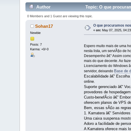
Author
Topic: O que procura
0 Members and 1 Guest are viewing this topic.
O que procuramos nos
Sohan17
«
on:
May 07, 2025, 04:23
Newbie
Posts: 7
Espero muito mais de uma ho
Karma: +0/-0
nesta lista, um serviÃ§o de 
Desempenho â€“ Assim como 
mais do que decente. Ao faze
Licenciamento do Windows â€
Base de d
servidor, deixando
Escalabilidade â€“ Escolh
online.
Suporte gerenciado â€“ Voc
provedores de hospedagem 
Custo-benefÃ­cio â€“ Embo
oferecem planos de VPS de
Bem, essas sÃ£o as regras
1. Kamatera â€“ Servidore
Uma caixa suspensa mostra
Adoro a facilidade de perso
A Kamatera oferece mais lo