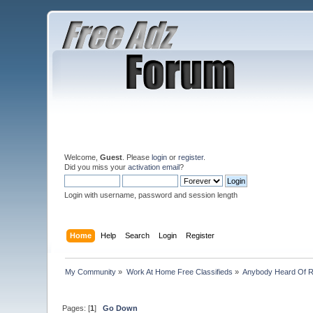
Welcome,
Guest
. Please
login
or
register
.
Did you miss your
activation email
?
Login with username, password and session length
Home
Help
Search
Login
Register
My Community
»
Work At Home Free Classifieds
»
Anybody Heard Of 
Pages: [
1
]
Go Down