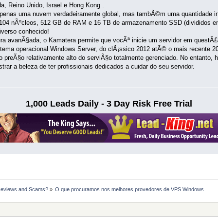
, Reino Unido, Israel e Hong Kong .
penas uma nuvem verdadeiramente global, mas tambÃ©m uma quantidade incrÃ
04 nÃºcleos, 512 GB de RAM e 16 TB de armazenamento SSD (divididos em u
iverso conhecido!
ura avanÃ§ada, o Kamatera permite que vocÃª inicie um servidor em quest
tema operacional Windows Server, do clÃ¡ssico 2012 atÃ© o mais recente 2
preÃ§o relativamente alto do serviÃ§o totalmente gerenciado. No entanto, hÃ
ar a beleza de ter profissionais dedicados a cuidar do seu servidor.
1,000 Leads Daily - 3 Day Risk Free Trial
Reviews and Scams?
»
O que procuramos nos melhores provedores de VPS Windows