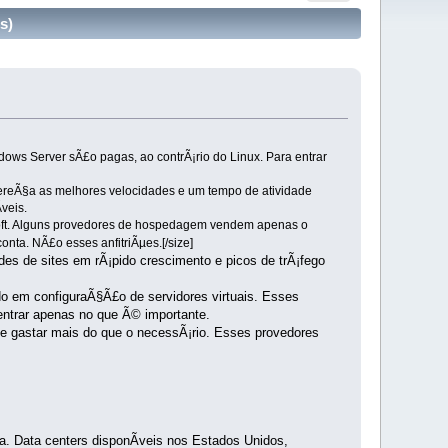
s)
s Server sÃ£o pagas, ao contrÃ¡rio do Linux. Para entrar
reÃ§a as melhores velocidades e um tempo de atividade
veis.
soft. Alguns provedores de hospedagem vendem apenas o
conta. NÃ£o esses anfitriÃµes.[/size]
s de sites em rÃ¡pido crescimento e picos de trÃ¡fego
do em configuraÃ§Ã£o de servidores virtuais. Esses
ntrar apenas no que Ã© importante.
 gastar mais do que o necessÃ¡rio. Esses provedores
ta. Data centers disponÃ­veis nos Estados Unidos,