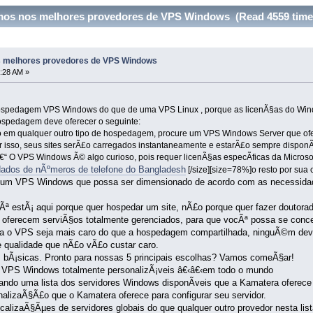
mos nos melhores provedores de VPS Windows (Read 4559 time
 melhores provedores de VPS Windows
:28 AM »
spedagem VPS Windows do que de uma VPS Linux , porque as licenÃ§as do Window
hospedagem deve oferecer o seguinte:
em qualquer outro tipo de hospedagem, procure um VPS Windows Server que ofe
r isso, seus sites serÃ£o carregados instantaneamente e estarÃ£o sempre disponÃ­
“ O VPS Windows Ã© algo curioso, pois requer licenÃ§as especÃ­ficas da Micro
ados de nÃºmeros de telefone do Bangladesh
[/size][size=78%]o resto por sua 
a um VPS Windows que possa ser dimensionado de acordo com as necessidade
Ãª estÃ¡ aqui porque quer hospedar um site, nÃ£o porque quer fazer doutora
oferecem serviÃ§os totalmente gerenciados, para que vocÃª possa se conce
ra o VPS seja mais caro do que a hospedagem compartilhada, ninguÃ©m deve
 qualidade que nÃ£o vÃ£o custar caro.
 bÃ¡sicas. Pronto para nossas 5 principais escolhas? Vamos comeÃ§ar!
s VPS Windows totalmente personalizÃ¡veis â€‹â€‹em todo o mundo
ndo uma lista dos servidores Windows disponÃ­veis que a Kamatera oferece
nalizaÃ§Ã£o que o Kamatera oferece para configurar seu servidor.
calizaÃ§Ãµes de servidores globais do que qualquer outro provedor nesta lis