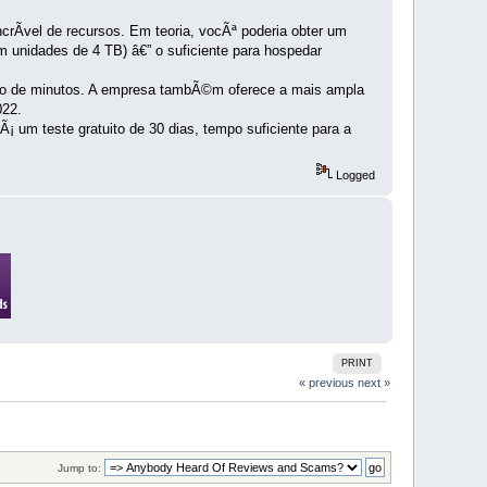
­vel de recursos. Em teoria, vocÃª poderia obter um
nidades de 4 TB) â€” o suficiente para hospedar
Ã£o de minutos. A empresa tambÃ©m oferece a mais ampla
022.
¡ um teste gratuito de 30 dias, tempo suficiente para a
Logged
PRINT
« previous
next »
Jump to: