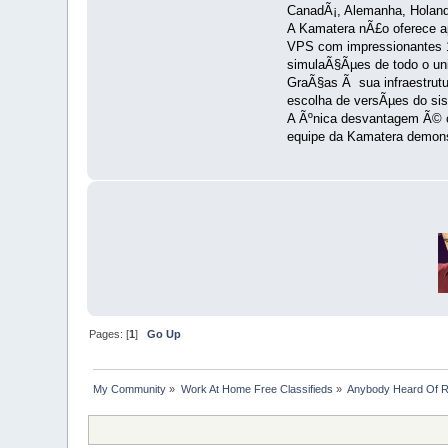
CanadÃ¡, Alemanha, Holanda
A Kamatera nÃ£o oferece a
VPS com impressionantes 1
simulaÃ§Ãµes de todo o un
GraÃ§as Ã sua infraestrut
escolha de versÃµes do sis
A Ãºnica desvantagem Ã© o 
equipe da Kamatera demonstr
Pages: [
1
]
Go Up
My Community
»
Work At Home Free Classifieds
»
Anybody Heard Of 