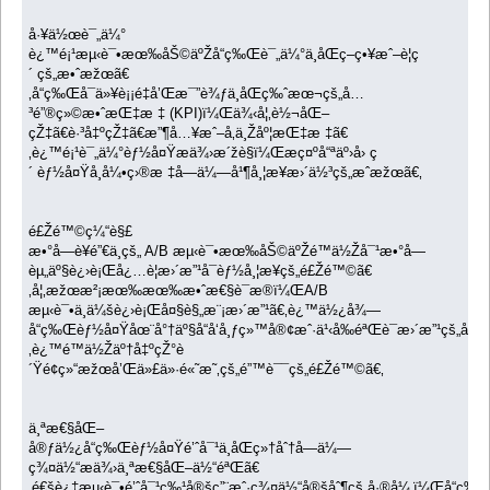
å·¥ä½œè¯„ä¼°
è¿™é¡¹æµ‹è¯•æœ‰åŠ©äºŽå“ç‰Œè¯„ä¼°ä¸åŒç­–ç•¥æˆ–è¦ç
´ çš„æ•ˆæžœã€
‚å“ç‰Œå¯ä»¥è¡¡é‡å’Œæ¯”è¾ƒä¸åŒç‰ˆæœ¬çš„å…
³é”®ç»©æ•ˆæŒ‡æ ‡ (KPI)ï¼Œä¾‹å¦‚è½¬åŒ–
çŽ‡ã€è·³å‡ºçŽ‡ã€æ”¶å…¥æˆ–å‚ä¸Žåº¦æŒ‡æ ‡ã€
‚è¿™é¡¹è¯„ä¼°èƒ½å¤Ÿæä¾›æ´žè§ï¼Œæ­ç¤ºå“ªäº›å› ç
´ èƒ½å¤Ÿå¸å¼•ç›®æ ‡å—ä¼—å¹¶å¸¦æ¥æ›´ä½³çš„æˆæžœã€‚
é£Žé™©ç¼“è§£
æ•°å­—è¥é”€ä¸­çš„ A/B æµ‹è¯•æœ‰åŠ©äºŽé™ä½Žå¯¹æ•°å­—
èµ„äº§è¿›è¡Œå¿…è¦æ›´æ”¹å¯èƒ½å¸¦æ¥çš„é£Žé™©ã€
‚å¦‚æžœæ²¡æœ‰æœ‰æ•ˆæ€§è¯æ®ï¼ŒA/B
æµ‹è¯•ä¸ä¼šè¿›è¡Œå¤§è§„æ¨¡æ›´æ”¹ã€‚è¿™ä½¿å¾—
å“ç‰Œèƒ½å¤Ÿåœ¨å°†äº§å“å‘å¸ƒç»™å®¢æˆ·ä¹‹å‰éªŒè¯æ›´æ”¹çš„å½±å
‚è¿™é™ä½Žäº†å‡ºçŽ°è
´Ÿé¢ç»“æžœå’Œä»£ä»·é«˜æ˜‚çš„é”™è¯¯çš„é£Žé™©ã€‚
ä¸ªæ€§åŒ–
å®ƒä½¿å“ç‰Œèƒ½å¤Ÿé’ˆå¯¹ä¸åŒç»†åˆ†å—ä¼—
ç¾¤ä½“æä¾›ä¸ªæ€§åŒ–ä½“éªŒã€
‚é€šè¿‡æµ‹è¯•é’ˆå¯¹ç‰¹å®šç”¨æˆ·ç¾¤ä½“å®šåˆ¶çš„å·®å¼‚ï¼Œå“ç‰Œå