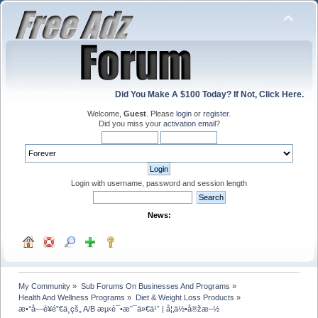
Did You Make A $100 Today? If Not, Click Here.
Welcome,
Guest
. Please
login
or
register
.
Did you miss your
activation email
?
Login with username, password and session length
News:
My Community
»
Sub Forums On Businesses And Programs
»
Health And Wellness Programs
»
Diet & Weight Loss Products
»
æ•°å­—è¥é”€ä¸­çš„ A/B æµ‹è¯•æ˜¯ä»€ä¹ˆ | å¦‚ä½•å®žæ–½