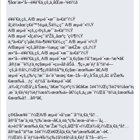
¶åœ¨æ•°å­—è¥é”€ä¸­çš„ä¸åŒæ–¹é¢ï¼š
è¥é”€ä¸­çš„ A/B æµ‹è¯•æ˜¯ä»€ä¹ˆï¼Ÿ
å¦‚ä½•åœ¨ç€é™†é¡µä¸Šä½¿ç”¨ A/B æµ‹è¯•ï¼Ÿ
A/B æµ‹è¯•çš„ç›®çš„æ˜¯ä»€ä¹ˆï¼Ÿ
A/B æµ‹è¯•å¦‚ä½•ç”¨äºŽå¸‚åœºç ”ç©¶ï¼Ÿ
ä¸ºä»€ä¹ˆç”µå­é‚®ä»¶è¥é”€ä½¿ç”¨ A/B æµ‹è¯•ï¼Ÿ
A/Bæµ‹è¯•çš„å®žæ–½æµç¨‹æ˜¯æ€Žæ ·çš„ï¼Ÿ
æ•°å­—è¥é”€ä¸­çš„ A/B æµ‹è¯•æ˜¯ä»€ä¹ˆï¼Ÿ
æ•°å­—è¥é”€ä¸­çš„ A/B æµ‹è¯•æ˜¯ä¸€ç§æ‹†åˆ†æµ‹è¯•æ–¹æ³•ã€
‚å®ƒæ¯”è¾ƒä¸¤ç§æµ‹è¯•ç±»åž‹åŠå…¶ç»„æˆéƒ¨åˆ†ä¹‹é—
´çš„å·®å¼‚ï¼Œå¹¶ç¡®å®šå“ªä¸€ç§æ›´æœ‰æ•ˆã€‚A/B
æµ‹è¯•çš„ç‰¹ç‚¹æ˜¯ä»˜è´¹æœç´¢æ–‡å­—å¹¿å‘Šä¸­çš„å‡ ä¹Žæ‰
€æœ‰å…ƒç´ éƒ½å¯ä»¥æµ‹è¯•ã€
‚ä¾‹å¦‚ï¼Œå¹¿å‘Šæè¿°ã€æ˜¾ç¤ºç½‘å€ã€æ ‡é¢˜ï¼Œç”šè‡³è½åœ°é¡µã
‚æ¯ä¸€é¡¹éƒ½èƒ½æä¾›æœ‰ä»·å€¼çš„ä¿¡æ¯ï¼Œå¯¹ä¼ä¸šæœ‰åˆ©ï
€æœ‰å†…å®¹ã€‚
ç®€å•æ¥è¯´ï¼ŒA/B æµ‹è¯•å°±æ˜¯å°†ä¸€ä¸ªå†…
å®¹åˆ†æˆä¸¤ä¸ªç‰ˆæœ¬ã€‚ä¸¤ä¸ªç‰ˆæœ¬ä¹‹é—´å¿…
é¡»è‡³å°‘æœ‰ä¸€ä¸ªæ˜Žæ˜¾çš„åŒºåˆ«ï¼Œä¾‹å¦‚ï¼Œä¸€ä¸ªå†…
å®¹æåˆ°äº†æ ‡é¢˜ï¼Œè€Œå¦ä¸€ä¸ªæ²¡æœ‰ã€‚æˆ–è€…
ï¼Œä½ å¯èƒ½ä»¥å›¾ç‰‡å½¢å¼å‘ä¸€éƒ¨åˆ†å—ä¼—