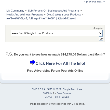
« previous
next »
My Community
»
Sub Forums On Businesses And Programs
»
Health And Wellness Programs
»
Diet & Weight Loss Products
»
æ•°å­—è¥é”€ä¸­çš„ A/B æµ‹è¯•æ˜¯ä»€ä¹ˆ | å¦‚ä½•å®žæ–½
Jump to:
P.S.
Do you want to see how we made $14,178.00 Dollars Last Month?
Click Here For All The Info!
Free Advertising Forum Post Ads Online
SMF 2.0.19
|
SMF © 2021
,
Simple Machines
SMFAds
for
Free Forums
XHTML
RSS
WAP2
Page created in 0.076 seconds with 24 queries.