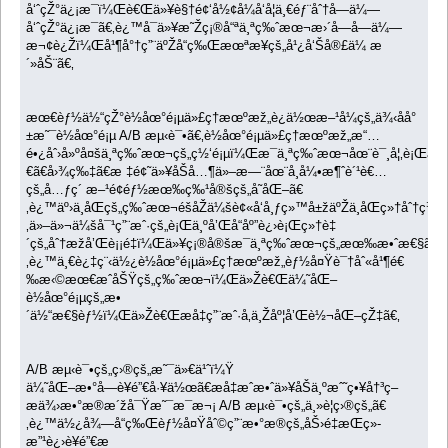
å‘ˆçŽ°ä¿¡æ¯ï¼Œè€Œä»¥è§†é¢‘å½¢å¼å‘å¦ä¸€éƒ¨åˆ†å—ä¼—
å‘ˆçŽ°ä¿¡æ¯ã€‚è¿™å¯ä»¥æ˜Žç¡®å“ªä¸ªç‰ˆæœ¬æ›´å—å—ä¼—
æ¬¢è¿Žï¼Œå¹¶å°†ç”¨äºŽå“ç‰Œæœªæ¥çš„å¹¿å‘Šå®£ä¼ æ
´»åŠ¨ã€‚
æœ€èƒ½ä½“çŽ°è½åœ°é¡µä»£ç†æœºæž„è¿ä½œæ–¹å¼çš„ä¾‹å­å°
±æ˜¯è½åœ°é¡µ A/B æµ‹è¯•ã€‚è½åœ°é¡µä»£ç†æœºæž„æ“…
é•¿åˆ›å»ºå¤šä¸ªç‰ˆæœ¬çš„ç½‘é¡µï¼Œæ¯ä¸ªç‰ˆæœ¬åœ¨è¯¸å¦‚è¡ŒåŠ¨å
€ã€å›¾ç‰‡ã€æ ‡é¢˜ä»¥åŠå…¶ä»–æ—¨åœ¨å¸å¼•æ¶ˆè´¹è€…
çš„å…ƒç´ æ–¹é¢éƒ½æœ‰ç‰¹å®šçš„å˜åŒ–ã€
‚è¿™äº›ä¸åŒçš„ç‰ˆæœ¬éšåŽä¼šè¢«å‘å¸ƒç»™å±žäºŽä¸åŒç»†åˆ†ç
‚ä»–ä»¬ä¼šå¯¹ç”¨æˆ·çš„è¡Œä¸ºå’Œå“åº”è¿›è¡Œç»†è‡
´çš„åˆ†æžå’Œè¡¡é‡ï¼Œä»¥ç¡®å®šæ¯ä¸ªç‰ˆæœ¬çš„æœ‰æ•ˆæ€§ã€
‚è¿™ä¸€è¿‡ç¨‹ä½¿è½åœ°é¡µä»£ç†æœºæž„èƒ½å¤Ÿè¯†åˆ«å¹¶é€
‰æ‹©æœ€æˆåŠŸçš„ç‰ˆæœ¬ï¼Œä»Žè€Œä¼˜åŒ–
è½åœ°é¡µçš„æ•
´ä½“æ€§èƒ½ï¼Œä»Žè€Œæå‡ç”¨æˆ·å‚ä¸Žåº¦å’Œè½¬åŒ–çŽ‡ã€‚
A/B æµ‹è¯•çš„ç›®çš„æ˜¯ä»€ä¹ˆï¼Ÿ
ä¼˜åŒ–æ•°å­—è¥é”€å·¥ä½œã€æå‡æˆæ•ˆä»¥åŠä¸ºæˆ˜ç•¥å†³ç­–
æä¾›æ•°æ®æ´žå¯Ÿæ˜¯æ¯æ¬¡ A/B æµ‹è¯•çš„ä¸»è¦ç›®çš„ã€
‚è¿™ä½¿å¾—å“ç‰Œèƒ½å¤Ÿåˆ©ç”¨æ•°æ®çš„åŠ›é‡æŒç»­
æ”¹è¿›è¥é”€æ