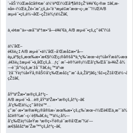
´»åŠ¨ï¼Œæå‡å®¢æˆ·ä½“éªŒï¼Œå¹¶å®žçŽ°è¥é”€ç›®æ ‡ã€‚æ­
¤å¤–ï¼Œä¸Žé«˜æ˜‚çš„ä»˜è´¹æµé‡æˆæœ¬ç›¸æ¯”ï¼ŒA/B
æµ‹è¯•çš„è½¬åŒ–çŽ‡è¾ƒä½Žã€‚
ä¸‹é¢æˆ‘ä»¬æåˆ°äº†æ•°å­—è¥é”€ä¸­ A/B æµ‹è¯•çš„ç”¨é€”ï¼š
ä¼˜åŒ–
é€šè¿‡ A/B æµ‹è¯•ä¼˜åŒ–å’Œæå‡æ•°å­—
èµ„äº§çš„æœ‰æ•ˆæ€§ï¼Œç¡®å®šå“ªä¸ªç‰ˆæœ¬èƒ½å¤Ÿæä¾›æœ€
‚é€šè¿‡æµ‹è¯•ä¸åŒçš„å…ƒç´ æˆ–è®¾è®¡ï¼Œå“ç‰Œå¯ä»¥èŽ·å¾
—è¯¦å°½çš„æ´žå¯Ÿã€‚è¿™äº›æ
´žå¯Ÿèƒ½å¤Ÿå¸®åŠ©å“ç‰Œæå‡ç”¨æˆ·å‚ä¸Žåº¦ã€ç‚¹å‡»çŽ‡å’Œè½¬åŒ
çŽ‡ã€‚
åŸºäºŽæ•°æ®çš„å†³ç­–
A/B æµ‹è¯•å…è®¸åŸºäºŽæ•°æ®çš„å†³ç­–ã€
‚å“ç‰Œä½¿ç”¨å®žé™…
ç”¨æˆ·æ•°æ®æ¥ç¡®å®šæ›´æœ‰æ•ˆçš„ç‰ˆæœ¬ï¼Œè€Œä¸æ˜¯ä¾èµ
å‡è®¾æˆ–ç›´è§‰ã€‚è¿™ä½¿å¾—
å“ç‰Œèƒ½å¤Ÿæ ¹æ®ç»Ÿè®¡è¯æ®å’Œæ˜¾è‘—
æ€§åšå‡ºæ˜Žæ™ºçš„å†³ç­–ã€‚