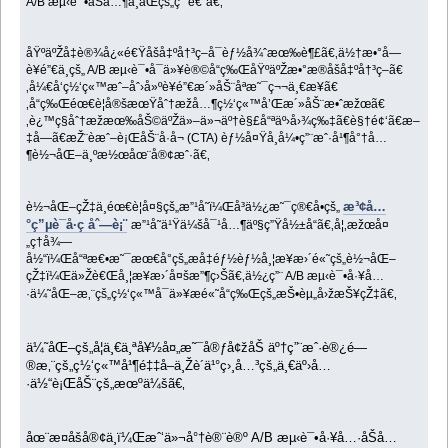
A/B æµ‹è¯•åŠå…¶ä¸åŒçš„ç”¨é€”ã€‚
åŸºäºŽå‡è®¾å¿«é€Ÿåšå‡ºå†³ç­–å¯èƒ½å¾ˆæœ‰è¶£ã€‚ä½†æ•°å­—
è¥é”€ä¸­çš„ A/B æµ‹è¯•å¯ä»¥è®©å“ç‰ŒåŸºäºŽæ•°æ®åšå‡ºå†³ç­–ã€
‚å¼€å‘ç½‘ç«™æˆ–åˆ›å»ºè¥é”€æ´»åŠ¨åªæ˜¯ç¬¬ä¸€æ­¥ã€
‚å“ç‰Œéœ€è¦å®šæœŸåˆ†æžå…¶ç½‘ç«™å’Œæ´»åŠ¨æ•ˆæžœã€
‚è¿™ç§åˆ†æžæœ‰åŠ©äºŽä»–ä»¬äº†è§£å“ªäº›å›¾ç‰‡ã€è§†é¢‘ã€æ–
‡å­—ã€æŽ¨èæˆ–è¡ŒåŠ¨å·å¬ (CTA) èƒ½å¤Ÿå¸å¼•ç”¨æˆ·å¹¶å°†å…
¶è½¬åŒ–ä¸ºæ½œåœ¨å®¢æˆ·ã€‚
æ³¢å…
è½¬åŒ–çŽ‡ä¸éœ€è¦å¤§çš„æ”¹å˜ï¼Œå³ä½¿æ˜¯ç®€å•çš„
°ç”µè¯å·ç åˆ—è¡¨
æ”¹å˜ä¹Ÿä¼šå¯¹å…¶äº§ç”Ÿå½±å“ã€‚å¦‚æžœå¤
„ç†å¾—
å½“ï¼Œå“ªæ€•æ˜¯æœ€å°çš„æå‡éƒ½èƒ½å¸¦æ¥æ›´é«˜çš„è½¬åŒ–
çŽ‡ï¼Œä»Žè€Œå¸¦æ¥æ›´å¤šæ”¶ç›Šã€‚ä½¿ç”¨ A/B æµ‹è¯•å·¥å…
·ä¼˜åŒ–æ‚¨çš„ç½‘ç«™å¯ä»¥æé«˜å“ç‰Œçš„æŠ•èµ„å›žæŠ¥çŽ‡ã€‚
ä¼˜åŒ–çš„å¦ä¸€ä¸ªå¥½å¤„æ˜¯å®ƒå¢žåŠ äº†ç”¨æˆ·è®¿é—
®æ‚¨çš„ç½‘ç«™å¹¶é‡‡å–ä¸Žè´­ä¹°ç›¸å…³çš„ä¸€äº›å…
·ä½“è¡ŒåŠ¨çš„æœºä¼šã€‚
åœ¨æ­¤åšå®¢ä¸­ï¼Œæˆ‘ä»¬å°†è®¨è®º A/B æµ‹è¯•å·¥å…·åŠå…