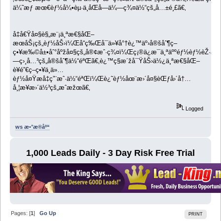
ä¼˜æƒ æœ€èƒ½å¼•èµ·ä¸åŒå—ä¼—ç¾¤ä½“çš„å…±é¸£ã€‚
å‡­å€Ÿå¤§è§„æ¨¡ä¸ªæ€§åŒ–
æœåŠ¡çš„èƒ½åŠ›ï¼Œå“ç‰Œå¯ä»¥å°†è¿™äº›å®šåˆ¶ç­–
ç•¥æ‰©å±•åˆ°åºžå¤§çš„å®¢æˆ·ç¾¤ï¼Œç¡®ä¿æ¯ä¸ªäººéƒ½èƒ½èŽ·å¾
—ç›¸å…³çš„å®šåˆ¶ä½“éªŒã€‚è¿™ç§æ´žå¯ŸåŠ›ä½¿ä¸ªæ€§åŒ–
è¥é”€ç­–ç•¥ä¸ä»…
èƒ½å¤Ÿæå‡ç”¨æˆ·ä½“éªŒï¼Œè¿˜èƒ½åœ¨æ›´å¤§èŒƒå›´å†…
å¸¦æ¥æ›´ä½³çš„æˆæžœã€‚
Logged
ws æ•°æ®åº“
1,000 Leads Daily - 3 Day Risk Free Trial
Pages: [
1
]
Go Up
PRINT