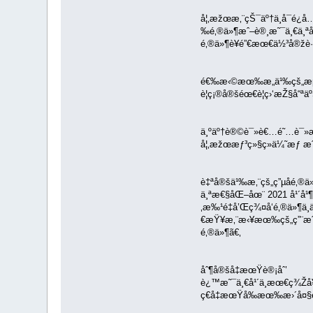
å¦‚æžœæ‚¨çŠ¯äº†ä¸å¯é
‰é‚®ä»¶æˆ–è®¸æ˜¯ä¸€ä¸ªå
é‚®ä»¶è¥é”€æœ€ä½³å®žè·
é€‰æ‹©æœ‰æ„ä¹‰çš„æµ‹
è¦ç¡®å®šéœ€è¦ç›‘æŽ§å“ª
ä¸ºäº†è®©è¯»è€…é˜…è¯»æ
å¦‚æžœæƒ³ç»§ç»­ä¼˜æƒ æ
è‡ªå®šä¹‰æ‚¨çš„ç”µå­é‚®ä
ä¸ªæ€§åŒ–åœ¨ 2021 å¹´å¹¶
‚æ‰¹é‡å’Œç¾¤å‘é‚®ä»¶ä
€æŸ¥æ‚¨æ‹¥æœ‰çš„ç”¨æˆ·ä¿
é‚®ä»¶ã€‚
åˆ¶å®šå‡æœŸè®¡åˆ’
è¿™æ˜¯ä¸€å¹´ä¸­æœ€ç¾Ž
ç€å‡æœŸå‰æœ‰æ›´å¤§è§