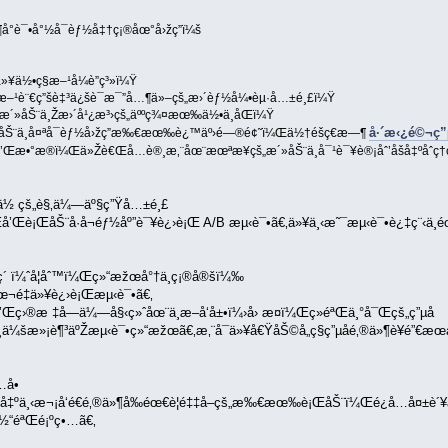
°è¯•å°½å¯èƒ½å‡†ç¡®åœ°å›žç­”ï¼š
ä½•ç§æ–¹å¼è”ç³»ï¼Ÿ
æ–¹è¨€ç”šè‡³ä¿šè¯­æ¯”å…¶ä»–çš„æ›´èƒ½å¼•èµ·å…±é¸£ï¼Ÿ
æ´»åŠ¨ä¸Žæ›´å¹¿æ³›çš„äººç¾¤æœ‰ä½•ä¸åŒï¼Ÿ
å·´æ‹¿é©¬ç”µè
æ´»åŠ¨ä¸å¤ªå¯èƒ½å›žç­”æ‰€æœ‰è¿™äº›é—®é¢˜ï¼Œä½†éšç€æ—¶
å’Œæ•°æ®ï¼Œä»Žè€Œå…è®¸æ‚¨åœ¨æœªæ¥çš„æ´»åŠ¨ä¸­å¯¹è¯¥è®¡åˆ’åšå‡ºåˆç†
Žä½ çš„è§‚ä¼—äº§ç”Ÿå…±é¸£
¡Œå’Œè¡ŒåŠ¨å·å¬éƒ½åº”è¯¥è¿›è¡Œ A/B æµ‹è¯•ã€‚ä»¥ä¸‹æ˜¯æµ‹è¯•è¿‡ç¨‹ä¸­é
ƒç´ ï¼ˆå¦åˆ™ï¼Œç»“æžœå°†ä¸ç¡®å®šï¼‰
¬é‡ä»¥è¿›è¡Œæµ‹è¯•ã€‚
’Œç›®æ ‡å—ä¼—å§‹ç»ˆåœ¨ä¸æ–­å‘å±•ï¼›å› æ­¤ï¼Œç»éªŒä¸°å¯Œçš„ç”µå­
ä¸ä¼šæ»¡è¶³äºŽæµ‹è¯•ç»“æžœã€‚æ‚¨å¯ä»¥å€ŸåŠ©å„ç§ç”µå­é‚®ä»¶è¥é”
å•
å‡ºä¸‹æ¬¡å‘é€é‚®ä»¶å‰éœ€è¦é‡‡å–çš„æ‰€æœ‰è¡ŒåŠ¨ï¼Œé¿å…å¤±è´¥ã€
ä½“éªŒé¡ºç•…ã€‚