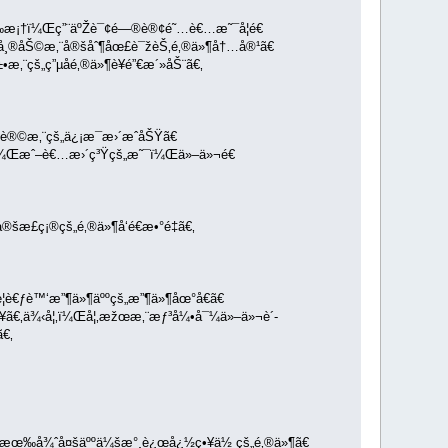
€‰æ¡†ï¼Œç”¨äºŽè¯¢é—®è®¢é˜…è€…æ˜¯å¦é€
®åŠ©æ‚¨å®šåˆ¶åœ£è¯žèŠ‚é‚®ä»¶å†…å®¹ã€
¨çš„ç”µå­é‚®ä»¶è¥é”€æ´»åŠ¨ã€‚
šè®©æ‚¨çš„ä¿¡æ¯æ›´æˆåŠŸã€
²¡ï¼Œæˆ–è€…æ›´ç³Ÿçš„æ˜¯ï¼Œä»–ä»¬é€
æ­£ç¡®çš„é‚®ä»¶å‘é€æ•°é‡ã€‚
è€ƒè™‘æ”¶ä»¶äººçš„æ”¶ä»¶åœ°å€ã€
ã€‚ä¾‹å¦‚ï¼Œå¦‚æžœæ‚¨æƒ³å¼•å¯¼ä»–ä»¬è´­
€‚
Ÿæœ‰å¾ˆå¤šäººä¼šæ°¸è¿œå¿½ç•¥ä½ çš„é‚®ä»¶ã€