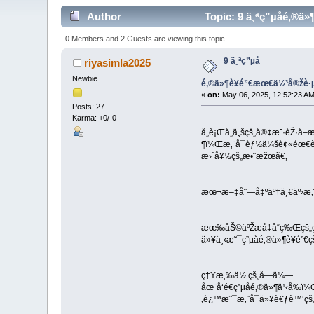
Author
Topic: 9 ä¸ªç”µå­é
0 Members and 2 Guests are viewing this topic.
9 ä¸ªç”µå­
riyasimla2025
Newbie
é‚®ä»¶è¥é”€æœ€ä½³å®žè
«
on:
May 06, 2025, 12:52:23 AM
Posts: 27
Karma: +0/-0
å„è¡Œå„ä¸šçš„å®¢æˆ·èŽ·å
¶ï¼Œæ‚¨å¯èƒ½ä¼šè¢«éœ€è
æ›´å¥½çš„æ•ˆæžœã€‚
æœ¬æ–‡åˆ—å‡ºäº†ä¸€äº›æ‚¨å
æœ‰åŠ©äºŽæå‡å“ç‰Œçš„ç
ä»¥ä¸‹æ˜¯ç”µå­é‚®ä»¶è¥é”
ç†Ÿæ‚‰ä½ çš„å—ä¼—
åœ¨å‘é€ç”µå­é‚®ä»¶ä¹‹å
‚è¿™æ˜¯æ‚¨å¯ä»¥è€ƒè™‘çš„