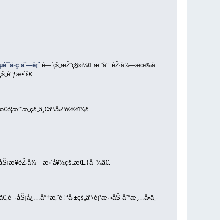
¯å·ç åˆ—è¡¨
é—´çš„æŽ¨ç§»ï¼Œæ‚¨å°†èŽ·å¾—æœ‰å…
çš„è°ƒæ•´ã€‚
œ€è¦æ³¨æ„çš„ä¸€äº›å»ºè®®ï¼š
€æœåŠ¡æ¥èŽ·å¾—æ›´å¥½çš„æŒ‡å¯¼ã€‚
‚è¯·åŠ¡å¿…å°†æ‚¨è‡ªå·±çš„äº‹é¡¹æ·»åŠ åˆ°æ¸…å•ä¸­