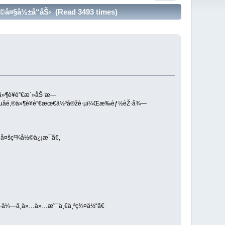
å¤§å½±å“åŠ› (Read 3493 times)
‚®ä»¶è¥é”€æ´»åŠ¨æ—
”µå­é‚®ä»¶è¥é”€æœ€ä½³å®žè·µï¼Œæ‰èƒ½èŽ·å¾—
›´å¤šç²¾å½©ä¿¡æ¯ã€‚
„å—ä¼—ä¸ä»…ä»…æ˜¯ä¸€ä¸ªç¾¤ä½“ã€