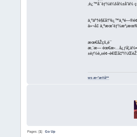
‚è¿™å¯èƒ½ä¼šå½±å“ä½ çš„
ä¸ºäº†è§£å†³è¿™ä¸ªé—®é¢
ä»¬å‡ ä¸ªæœˆéƒ½æ²¡æœ‰æ
æœ€åŽçš„è¯
æ‚¨æ— éœ€æ‹…å¿ƒå¦‚ä½•åˆ›å
±èƒ½è„±é¢–è€Œå‡ºï¼ŒèŽ·
ws æ•°æ®åº“
Pages: [
1
]
Go Up