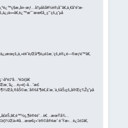
¿™ç§æ„å¤–æƒ…å†µåšå¥½è®¡åˆ’ã€‚ä¸€å°é“æ­
ä¿¡ä»»ã€‚è¿™æ˜¯æœ€å¸¸ç”¨çš„ç”µå­
¡æœçš„ä¸»é¢˜è¡Œå¹¶è¡¡é‡æ‚¨çš„è®¿é—®æƒé™ã€‚
åºè‡³å…³é‡è¦ã€
¶ï¼Œæ‚¨å¿…é¡»é¦–å…ˆæ£
»¶ï¼Œå¸®åŠ©æ‚¨å®šåˆ¶é€‚åˆæ‚¨ä¸šåŠ¡çš„å®Œç¾Žç”µå­
š„å­£èŠ‚ã€‚è™½ç„¶è®¢é˜…è€…æœŸå¾…
é‡è¦ï¼Œä»¥å…æœ€ç»ˆè®©å®¢æˆ·è´Ÿæ‹…è¿‡é‡ã€‚