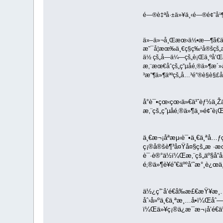
é—®è‡ªå·±ä»¥ä¸‹é—®é¢˜å¹¶å
ä»–ä»¬å¸Œæœ›ä½•æ—¶ã€ä»¥
æ˜¯å¦æœ‰ä¸€ç§ç‰¹å®šçš„
ä½ çš„å—ä¼—çš„è¡Œä¸ºå’Œ
æ‚¨æœ€åˆçš„ç”µå­é‚®ä»¶
³æ”¶ä»¶äººçš„å…³é”®è§è§£
å°è¯•çœ‹çœ‹ä»€ä¹ˆèƒ½ä¸
æ‚¨çš„ç”µå­é‚®ä»¶ä¸»é¢˜è
ä¸€æ¬¡åªæµ‹è¯•ä¸€ä¸ªå…
ç¡®å®šè¶³å¤Ÿå¤§çš„æ ·æœ
è¯·è®°ä½ï¼Œæ‚¨çš„äº§å“å
é‚®ä»¶è¥é”€äººå‘˜æ°¸è¿œ
ä½¿ç”¨å‘é€å‰æ£€æŸ¥æ¸…
åˆ›å»ºä¸€ä¸ªæ¸…å•ï¼Œåˆ—
ï¼Œä»¥ç¡®ä¿æ¯æ¬¡å‘é€