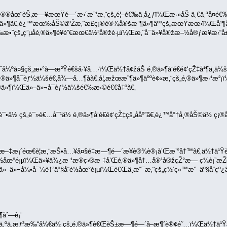
»ºè®®åœ¨èŠ‚æ—¥æœŸé—´æ›´æ”¹æ‚¨çš„é¦–é€‰ä¸­å¿ƒï¼Œæ·»åŠ ä¸€ä¸ªå¤é
»¶ã€‚è¿™æœ‰åŠ©äºŽæ‚¨æ­£ç¡®è®¾å®šæ”¶ä»¶äººçš„æœŸæœ›ï¼Œå¹¶å¸
‰æ•ˆçš„ç”µå­é‚®ä»¶è¥é”€æœ€ä½³å®žè·µï¼Œæ‚¨å¯ä»¥å®žæ–½å®ƒæ¥æ‹“å±•æ‚
æ˜¯å¼ºå¤§çš„æ•°å­—æ²Ÿé€šå·¥å…·ï¼Œä½†å¢žåŠ é‚®ä»¶å‘é€é¢‘çŽ‡å¹¶ä¸ä¼
é‚®ä»¶å¯èƒ½ä¼šé€‚å¾—å…¶åã€‚å¦‚æžœæ”¶ä»¶äººè¢«æ‚¨çš„é‚®ä»¶æ·¹æ
é‚®ä»¶ï¼Œä»–ä»¬å¯èƒ½ä¼šé€‰æ‹©é€€å‡ºã€‚
çš„è¯»è€…å¯¹ä½ é‚®ä»¶å‘é€é¢‘çŽ‡çš„ååº”ã€‚è¿™å°†å¸®åŠ©ä½ ç¡®å®š
¨çš„æ–‡æ¡ˆéœ€è¦æ‚¨æŠ•å…¥å¤§é‡æ—¶é—´æ¥è®¾è®¡å’Œæ’°å†™ã€‚ä½†ä¹Ÿè¦
è½åœ°é¡µï¼Œä»¥ä¾¿æ ¹æ®ç›®æ ‡å’Œé‚®ä»¶å†…å®¹å®žçŽ°æ— ç¼è¡”æŽ¥
ä»–ä»¬å¼•å¯¼è‡³äº§å“è½åœ°é¡µï¼Œè€Œä¸æ˜¯æ‚¨çš„ç½‘ç«™æˆ–äº§å“çº¿ã
¶åˆ—è¡¨
ä¸ºä¸æƒ³æ‰“å¼€ä½ çš„é‚®ä»¶è€ŒèŠ±æ—¶é—´å–æ¶ˆè®¢é˜…ï¼Œä½†ä¹