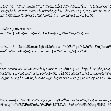
¿å…çš„é”™è¯¯ï¼ˆæ²¡æœ‰äººæ˜¯å®Œç¾Žçš„ï¼‰ï¼Œæ˜Žæ™ºçš„åšæ³•æ˜¯ä¸ºè
ˆé€‚çš„åº”å¯¹æŽªæ–½ï¼Œå¦‚æžœå¤„ç†å¾—å½“ï¼Œè¿˜èƒ½ç»´æŠ¤ç”¨æˆ·çš„
µä¹‹ä¸€ï¼Œæ‚¨å¯ä»¥å‚è€ƒå®ƒæ¥èŽ·å¾—æ›´å¥½çš„æ•ˆæžœã€‚
é‡å’Œç›‘æŽ§æ–¹æ³•
äº›æŒ‡æ ‡ï¼Œé¦–å…ˆè¦æ˜Žç¡®é‚®ä»¶çš„ç›®æ ‡ã€‚ä¾‹å¦‚ï¼š
œ‰å…³å…¶æœåŠ¡æ¡ä»¶çš„é‡å¤§æ›´æ–°ï¼Œè¯·ç»™å‡ºç´§æ€¥ä¸”ä»¤äººä¿
ˆ–æŠ˜æ‰£ï¼Œé¦–è¦çš„å…³æ³¨æŒ‡æ ‡å°±æ˜¯ç‚¹å‡»çŽ‡ã€‚
»¶
éžæ–°é²œäº‹ç‰©ï¼Œä½†å®ƒä»åœ¨æŒç»­å¢žé•¿ï¼Œå¹¶ä¸”å¯¹ç”µå­é‚®ä»¶ç¨‹
¸ä¼šäº§ç”Ÿæ•ˆæžœæˆ–å¸¦æ¥é«˜è½¬åŒ–çŽ‡ã€‚è¦å®šåˆ¶æ‚¨çš„ç”µå­é‚®ä»
¡æ¯ã€‚ç„¶åŽï¼Œæ‚¨å¯ä»¥ä½¿ç”¨å„ç§æœ€ä½³çš„ç”µå­é‚®ä»¶è¥é”€è½¯ä
å¥½çš„æ—¶å…‰ï¼Œä½†ä¸å¹¸çš„æ˜¯ï¼Œä¹Ÿæ˜¯åžƒåœ¾é‚®ä»¶æœ€å¤šç
„æ¨¡çš„è¥é”€å’ŒæŠ˜æ‰£ï¼Œä½†å¯†åˆ‡å…³æ³¨é‚®ä»¶å‘é€ä»ç„¶è‡³å…³