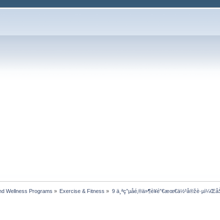
nd Wellness Programs
»
Exercise & Fitness
»
9 ä¸ªç”µå­é‚®ä»¶è¥é”€æœ€ä½³å®žè·µï