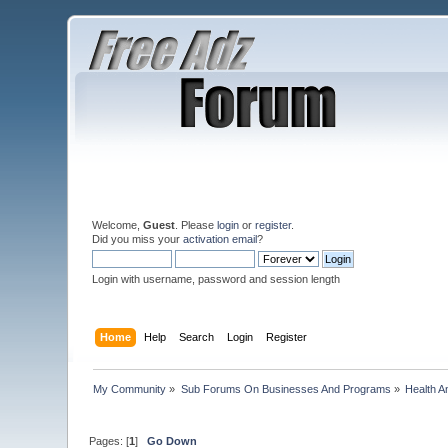
Welcome,
Guest
. Please
login
or
register
.
Did you miss your
activation email
?
Login with username, password and session length
Home
Help
Search
Login
Register
My Community
»
Sub Forums On Businesses And Programs
»
Health A
Pages: [
1
]
Go Down