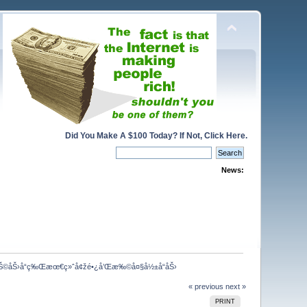
Did You Make A $100 Today? If Not, Click Here.
News:
¼ŒåŠ©åŠ›å“ç‰Œæœ€ç»ˆå¢žé•¿å’Œæ‰©å¤§å½±å“åŠ›
« previous
next »
PRINT