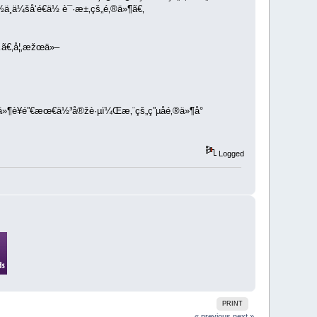
ä¸ä¼šå‘é€ä½ è¯·æ±‚çš„é‚®ä»¶ã€‚
…ã€‚å¦‚æžœä»–
‚®ä»¶è¥é”€æœ€ä½³å®žè·µï¼Œæ‚¨çš„ç”µå­é‚®ä»¶å°
Logged
PRINT
« previous
next »