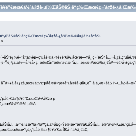
‚®ä»¶è¥é”€æœ€ä½³å®žè·µï¼ŒåŠ©åŠ›å“ç‰Œæœ€ç»ˆå¢žé•¿å’Œæ‰©
·µï¼ŒåŠ©åŠ›å“ç‰Œæœ€ç»ˆå¢žé•¿å’Œæ‰©å¤§å½±å“åŠ›
 »
–æ´»åŠ¨éƒ½é«˜åº¦ä¾èµ–ç”µå­é‚®ä»¶è¥é”€ã€‚åœ¨æ—¥å¸¸ç»´æŠ¤å…¬å¸çš„ç”µå­é
¦è·Ÿè¸ªçš„ä¼—å¤šå› ç´ æ‰€å›°æ‰°ã€‚æ‚¨å¿…é¡»æ‹¥æœ‰ä¸€å¥—è‡ªå·±çš„ç
¯ä»¥å‚è€ƒçš„æœ€ä½³ç”µå­é‚®ä»¶è¥é”€å®žè·µã€‚è¯·å‘ä¸‹æ»šåŠ¨ï¼ŒèŽ·å–æ
”µå­é‚®ä»¶è¥é”€æœ€ä½³å®žè·µ
€çš„æœ€ä½³å®žè·µï¼š
‰ï¼ŒåŠ¡å¿…äº†è§£æ”¶ä»¶äººçš„äººå£ç»Ÿè®¡æ•°æ®ã€‚åŠ¡å¿…è®°ä½ï¼Œæ‚¨çš
æœ€æœ‰æ•ˆçš„ç”µå­é‚®ä»¶è¥é”€æŠ€å·§ä¹‹ä¸€ã€‚