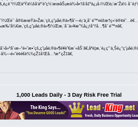
è¿è´¹ï¼Œä¹Ÿä¼šå‘äº’è”ç½‘æœåŠ¡æä¾›å•†å‘å‡ºä¿¡å·ï¼Œè¡¨æ˜Žä½ å¯èƒ½
˜ï¼Œè¯·å®šæœŸä»Žæ‚¨çš„ç”µå­é‚®ä»¶åˆ—è¡¨ä¸­åˆ é™¤éžæ†ç»‘è®¢é˜…è€
‰“å¼€æ‚¨çš„ç”µå­é‚®ä»¶ï¼Œæ‚¨å¯ä»¥æ”¾å¿ƒå°†å…¶åˆ é™¤ã€‚
»ºåˆ›æ–°é«˜æ•ˆçš„ç”µå­é‚®ä»¶è¥é”€æ´»åŠ¨ã€‚åªè¦æ‚¨è¿ç”¨ä¸Šè¿°ç”µå­é
å¾—é«˜é¢é€è¾¾çŽ‡å’Œå…³æ³¨çŽ‡ã€‚
1,000 Leads Daily - 3 Day Risk Free Trial