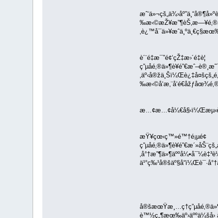
æˆ‘ä»¬çš„ä¾›åº”ä¸“å®¶å
‰æ‹©æŽ¥æ”¶èŠ‚æ—¥é‚®ä
‚è¿™å¯ä»¥æˆä¸ºä¸€ç§æœ
è´¨é‡æ¯”é¢‘çŽ‡æ›´é‡è¦
ç”µå­é‚®ä»¶è¥é”€æˆ–è®¸
‚äº‹å®žä¸Šï¼Œè¿‡å¤šçš„
‰æ‹©å‘æ‚¨å‘é€åžƒåœ¾
æ…¢æ…¢å¼€å§‹ï¼Œæµ‹è¯•ä½ 
æŸ¥çœ‹ç™»é™†é¡µé¢
ç”µå­é‚®ä»¶è¥é”€æ´»åŠ
‚å°†æ”¶ä»¶äººå¼•å¯¼è‡³
ä¹°ç‰¹å®šäº§å“ï¼Œè¯·å°†
å®šæœŸæ¸…ç†ç”µå­é‚®ä»
è™½ç„¶æœ‰äº›äººä¼šå› 