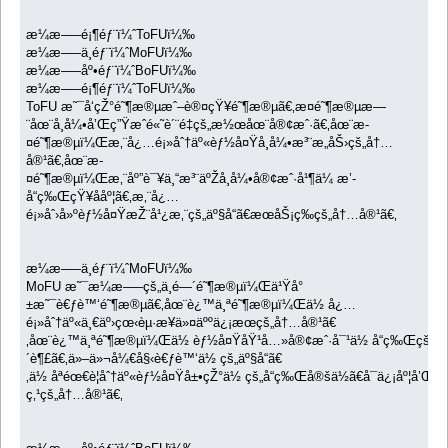
æ¼æ–—é¡¶éƒ¨ï¼ˆToFUï¼‰
æ¼æ–—ä¸­éƒ¨ï¼ˆMoFUï¼‰
æ¼æ–—åº•éƒ¨ï¼ˆBoFUï¼‰
æ¼æ–—é¡¶éƒ¨ï¼ˆToFUï¼‰
ToFU æ˜¯å‘çŽ°é˜¶æ®µæˆ–è®¤çŸ¥é˜¶æ®µã€‚æ­¤é˜¶æ®µæ—
¨åœ¨å¸å¼•å’Œç”Ÿæˆé«˜è´¨é‡çš„æ½œåœ¨å®¢æˆ·ã€‚åœ¨æ­
¤é˜¶æ®µï¼Œæ‚¨å¿…é¡»åˆ†äº«èƒ½å¤Ÿå¸å¼•æ³¨æ„åŠ›çš„å†…
å®¹ã€‚åœ¨æ­
¤é˜¶æ®µï¼Œæ‚¨åº”è¯¥ä¸“æ³¨äºŽå¸å¼•å®¢æˆ·å¹¶ä¼ æ’­
å“ç‰ŒçŸ¥ååº¦ã€‚æ‚¨å¿…
é¡»åˆ›å»ºèƒ½å¤ŸæŽ¨å¹¿æ‚¨çš„äº§å“ã€æœåŠ¡ç­‰çš„å†…å®¹ã€‚
æ¼æ–—ä¸­éƒ¨ï¼ˆMoFUï¼‰
MoFU æ˜¯æ¼æ–—çš„ä¸­é—´é˜¶æ®µï¼Œä¹Ÿå°
±æ˜¯è€ƒè™‘é˜¶æ®µã€‚åœ¨è¿™ä¸ªé˜¶æ®µï¼Œä½ å¿…
é¡»åˆ†äº«ä¸€äº›çœ‹èµ·æ¥ä»¤äººä¿¡æœçš„å†…å®¹ã€
‚åœ¨è¿™ä¸ªé˜¶æ®µï¼Œä½ èƒ½å¤ŸåŸ¹å…»å®¢æˆ·å¯¹ä½ å“ç‰Œçš„å
´è¶£ã€‚ä»–ä»¬å¼€å§‹è€ƒè™‘ä½ çš„äº§å“ã€
‚ä½ åªéœ€è¦åˆ†äº«èƒ½å¤Ÿå±•çŽ°ä½ çš„å“ç‰Œå®šä½ã€å¯ä¿¡åº¦å’Œç‹
ç‚¹çš„å†…å®¹ã€‚