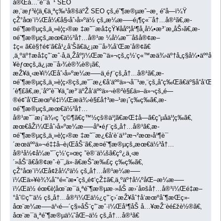
å®Œå…¨é’ˆå¯¹ SEO
æ‚¨æƒ³è¦ä¸€ä¸ªç‰¹å®šäºŽ SEO çš„é˜¶æ®µæˆ–æ¸ é“å—ï¼Ÿ
çŽ°åœ¨ï¼Œå¼€å§‹åˆ›å»ºä½ çš„æ¼æ–—é¡¶ç«¯å†…å®¹ã€‚æ­
¤é˜¶æ®µçš„ä¸»è¦ç›®æ ‡æ˜¯æå‡çŸ¥ååº¦å¹¶å¸å¼•æ³¨æ„åŠ›ã€‚æ­
¤é˜¶æ®µçš„æœ€ä½³å†…å®¹æ ¼å¼æ˜¯åšå®¢æ–
‡ç« ã€è§†é¢‘ã€å¹¿å‘Šã€ä¿¡æ¯å›¾å’Œæ’­å®¢ã€
‚ä¸ºäº†æå‡ç”¨æˆ·å‚ä¸Žåº¦ï¼Œæˆ‘ä»¬çš„ç½‘ç«™æä¾›äº†å„ç§å¼•äººå…
¥èƒœçš„ä¿¡æ¯å›¾è®¾è®¡ã€‚
æŽ¥ä¸‹æ¥ï¼Œåˆ›å»ºæ¼æ–—ä¸­éƒ¨çš„å†…å®¹ã€‚æ­
¤é˜¶æ®µçš„ä¸»è¦ç›®çš„æ˜¯æ¿€å‘äººä»¬å¯¹æ‚¨çš„å“ç‰Œã€äº§å“å’Œæ
´è¶£ã€‚æ‚¨åº”è¯¥ä¸“æ³¨äºŽå‘äººä»¬è®²è§£ä»–ä»¬çš„é—
®é¢˜å’Œæœºé‡ï¼Œæä¾›è§£å†³æ–¹æ¡ˆç­‰ç­‰ã€‚æ­
¤é˜¶æ®µçš„æœ€ä½³å†…
å®¹æ˜¯æ¡ˆä¾‹ç ”ç©¶ã€ç™½çš®ä¹¦ã€æŒ‡å—ã€ç”µå­ä¹¦ç­‰ã€‚
æœ€åŽï¼Œåˆ›å»ºæ¼æ–—åº•éƒ¨çš„å†…å®¹ã€‚æ­
¤é˜¶æ®µçš„ä¸»è¦ç›®æ ‡æ˜¯æ¿€å‘è´­ä¹°æ¬²æœ›å¹¶è¯
´æœäººä»¬é‡‡å–è¡ŒåŠ¨ã€‚æ­¤é˜¶æ®µçš„æœ€ä½³å†…
å®¹å½¢å¼æ˜¯ç½‘ç»œç ”è®¨ä¼šã€çº¿ä¸‹æ
´»åŠ¨ã€å®¢æˆ·è¯„ä»·ã€æŠ˜æ‰£ç ç­‰ç­‰ã€‚
çŽ°åœ¨ï¼Œå¢žå¼ºä½ çš„å†…å®¹æ¼æ–—
ï¼Œä»¥è¾¾åˆ°é«˜æ•ˆçš„é¢‘çŽ‡ã€‚ä¸ºäº†å¼ºåŒ–æ¼æ–—
ï¼Œä½ éœ€è¦åœ¨æ¯ä¸ªé˜¶æ®µæ·»åŠ æ›´å¤šå†…å®¹ï¼Œé‡æ–
°åˆ©ç”¨ä½ çš„å†…å®¹ï¼Œä½¿ç”¨ç›´æŽ¥åˆ†å‘æœºåˆ¶æŒç»­
åœ¨æ¼æ–—ä¹‹é—´ç§»åŠ¨ç”¨æˆ·ï¼Œå¹¶åŠ å…¥æŽ¨èé£žè½®ã€‚
åœ¨æ¯ä¸ªé˜¶æ®µä¼˜åŒ–ä½ çš„å†…å®¹ã€