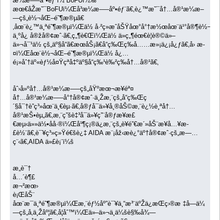
æ¼æ–—åº•éƒ¨ï¼ˆBoFUï¼‰
æœ€åŽæ˜¯BoFUï¼Œå³æ¼æ–—åº•éƒ¨ã€‚è¿™æ˜¯å†…å®¹æ¼æ–
—çš„è½¬åŒ–é˜¶æ®µã€
‚åœ¨è¿™ä¸ªé˜¶æ®µï¼Œä½ å·²ç»æˆåŠŸåœ°å°†æ½œåœ¨ä¹°å®¶è½¬å
ä¸ºå¿ å®žå®¢æˆ·ã€‚ç„¶è€Œï¼Œä½ ä»ç„¶éœ€è¦è®©ä»–
ä»¬å¯¹ä½ çš„äº§å“ã€æœåŠ¡ã€å“ç‰Œç­‰å……æ»¡ä¿¡å¿ƒã€‚å› æ­
¤ï¼Œåœ¨è½¬åŒ–é˜¶æ®µï¼Œä½ å¿…
é¡»åˆ†äº«èƒ½å¤Ÿçªå‡ºäº§å“ç‰¹è‰²ç­‰å†…å®¹ã€‚
åˆ›å»ºå†…å®¹æ¼æ–—çš„åŸºæœ¬æ­¥éª¤
å†…å®¹æ¼æ–—å°†å®¢æˆ·ä¸Žæ‚¨çš„å“ç‰Œç
´§å¯†è”ç³»åœ¨ä¸€èµ·ã€‚å®ƒå¯ä»¥å¸®åŠ©æ‚¨è¿½è¸ªå†…
å®¹æŠ•èµ„ã€‚æ‚¨ç”šè‡³å¯ä»¥ç”¨å®ƒæ¥æ£
€æµ‹ä»»ä½•åå·®ï¼Œå¹¶ç¡®ä¿æ‚¨çš„è¥é”€æ´»åŠ¨æ­¥å…¥æ­
£è½¨ã€‚è¯¥ç³»ç»Ÿé€šè¿‡ AIDA æ¨¡åž‹æè¿°äº†å®¢æˆ·çš„æ—…
ç¨‹ã€‚AIDA ä»£è¡¨ï¼š
æ„è¯†
å…´è¶£
æ¬²æœ›
è¡ŒåŠ¨
åœ¨æ¯ä¸ªé˜¶æ®µï¼Œæ‚¨éƒ½åº”è¯¥ä¸“æ³¨äºŽä¿æŒç›®æ ‡å—ä¼
—çš„å‚ä¸Žåº¦ã€‚å¦åˆ™ï¼Œä»–ä»¬ä¸ä¼šè§‰å¾—