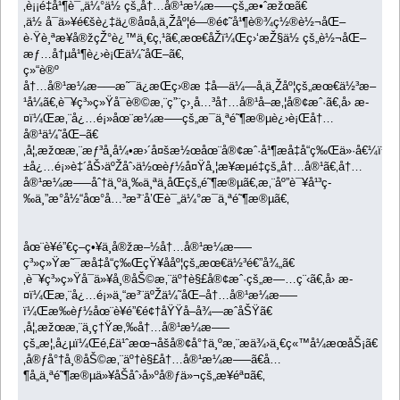
‚è¡¡é‡å¹¶è¯„ä¼°ä½ çš„å†…å®¹æ¼æ–—çš„æ•ˆæžœã€
‚ä½ å¯ä»¥é€šè¿‡ä¿®å¤å‚ä¸Žåº¦é—®é¢˜å¹¶è®¾ç½®è½¬åŒ–
è·Ÿè¸ªæ¥å®žçŽ°è¿™ä¸€ç‚¹ã€‚æœ€åŽï¼Œç›‘æŽ§ä½ çš„è½¬åŒ–
æƒ…å†µå¹¶è¿›è¡Œä¼˜åŒ–ã€‚
ç»“è®º
å†…å®¹æ¼æ–—æ˜¯ä¿æŒç›®æ ‡å—ä¼—å‚ä¸Žåº¦çš„æœ€ä½³æ–
¹å¼ã€‚è¯¥ç³»ç»Ÿå¯è®©æ‚¨ç”¨ç›¸å…³å†…å®¹å–æ‚¦å®¢æˆ·ã€‚å› æ­
¤ï¼Œæ‚¨å¿…é¡»åœ¨æ¼æ–—çš„æ¯ä¸ªé˜¶æ®µè¿›è¡Œå†…
å®¹ä¼˜åŒ–ã€
‚å¦‚æžœæ‚¨æƒ³å¸å¼•æ›´å¤šæ½œåœ¨å®¢æˆ·å¹¶æå‡å“ç‰Œä»·å€¼ï¼
±å¿…é¡»è‡´åŠ›äºŽåˆ›ä½œèƒ½å¤Ÿå¸¦æ¥æµé‡çš„å†…å®¹ã€‚å†…
å®¹æ¼æ–—åˆ†ä¸ºä¸‰ä¸ªä¸åŒçš„é˜¶æ®µã€‚æ‚¨åº”è¯¥å¹³ç­
‰ä¸”æ°å½“åœ°å…³æ³¨å’Œè¯„ä¼°æ¯ä¸ªé˜¶æ®µã€‚
åœ¨è¥é”€ç­–ç•¥ä¸­å®žæ–½å†…å®¹æ¼æ–—
ç³»ç»Ÿæ˜¯æå‡å“ç‰ŒçŸ¥ååº¦çš„æœ€ä½³é€”å¾„ã€
‚è¯¥ç³»ç»Ÿå¯ä»¥å¸®åŠ©æ‚¨äº†è§£å®¢æˆ·çš„æ—…ç¨‹ã€‚å› æ­
¤ï¼Œæ‚¨å¿…é¡»ä¸“æ³¨äºŽä¼˜åŒ–å†…å®¹æ¼æ–—
ï¼Œæ‰èƒ½åœ¨è¥é”€é¢†åŸŸå–å¾—æˆåŠŸã€
‚å¦‚æžœæ‚¨ä¸ç†Ÿæ‚‰å†…å®¹æ¼æ–—
çš„æ¦‚å¿µï¼Œé‚£ä¹ˆæœ¬åšå®¢å°†ä¸ºæ‚¨æä¾›ä¸€ç«™å¼æœåŠ¡ã€
‚å®ƒå°†å¸®åŠ©æ‚¨äº†è§£å†…å®¹æ¼æ–—ã€å…
¶å„ä¸ªé˜¶æ®µä»¥åŠåˆ›å»ºå®ƒä»¬çš„æ­¥éª¤ã€‚