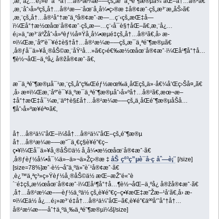
‚æ‚¨å¿…é¡»é’ˆå¯¹å†…å®¹æ¼æ–—çš„æ¯ä¸ªé˜¶æ®µä¼˜åŒ–å†…å®¹ã€
‚æ‚¨åˆ›å»ºçš„å†…å®¹æ—¨åœ¨å¸å¼•ç›®æ ‡å®¢æˆ·çš„æ³¨æ„åŠ›ã€
‚æ‚¨çš„å†…å®¹å°†æˆä¸ºå®¢æˆ·æ—…ç¨‹çš„æŒ‡å—
ï¼Œå°†æ½œåœ¨å®¢æˆ·çš„æ—…ç¨‹å¯è§†åŒ–ã€‚æ‚¨å¿…
é¡»ä¸“æ³¨äºŽåˆ›å»ºèƒ½å¤Ÿå¸å¼•æµé‡çš„å†…å®¹ã€‚å› æ­
¤ï¼Œæ‚¨åº”è¯¥é‡è§†å†…å®¹æ¼æ–—çš„æ¯ä¸ªé˜¶æ®µã€
‚å®ƒå¯ä»¥å¸®åŠ©æ‚¨åŸ¹å…»ã€ç­›é€‰æ½œåœ¨å®¢æˆ·ï¼Œå¹¶å°†å…
¶è½¬åŒ–ä¸ºå¿ å®žå®¢æˆ·ã€‚
æ¯ä¸ªé˜¶æ®µå¯¹æ‚¨çš„å“ç‰Œéƒ½æœ‰ä¸åŒçš„ä»·å€¼å’Œç›Šå¤„ã€
‚å› æ­¤ï¼Œæ‚¨åº”è¯¥ä¸ºæ¯ä¸ªé˜¶æ®µåˆ›å»ºå†…å®¹ã€‚æœ¬æ–
‡å°†æŒ‡å¯¼æ‚¨äº†è§£å†…å®¹æ¼æ–—çš„ä¸åŒé˜¶æ®µåŠå…
¶åˆ›å»ºæ­¥éª¤ã€‚
å†…å®¹ä¼˜åŒ–ï¼šå†…å®¹ä¼˜åŒ–çš„é˜¶æ®µ
å†…å®¹æ¼æ–—æ˜¯ä¸€ç§è¥é”€ç­–
ç•¥ï¼Œå¯ä»¥å¸®åŠ©ä½ å¸å¼•æ½œåœ¨å®¢æˆ·ã€
åŠ çº³ç”µè¯å·ç åˆ—è¡¨
‚å®ƒèƒ½å¼•å¯¼ä»–ä»¬ä»Žç›®æ ‡
[/size]
[size=78%]æˆ·è½¬å˜ä¸ºä»˜è´¹å®¢æˆ·ã€
‚è¿™ä¸ªç³»ç»Ÿèƒ½å¸®åŠ©ä½ æŒ–æŽ˜é«˜è
´¨é‡çš„æ½œåœ¨å®¢æˆ·ï¼Œå¹¶å°†å…¶è½¬åŒ–ä¸ºå¿ å®žå®¢æˆ·ã€
‚å†…å®¹æ¼æ–—èƒ½ä¸ºä½ çš„è¥é”€ç­–ç•¥æŒ‡æ˜Žæ–¹å‘ã€‚å› æ­
¤ï¼Œä½ å¿…é¡»æ³¨é‡å†…å®¹ä¼˜åŒ–ã€‚è¥é”€äººå‘˜å°†å†…
å®¹æ¼æ–—åˆ†ä¸ºä¸‰ä¸ªé˜¶æ®µï¼š[/size]