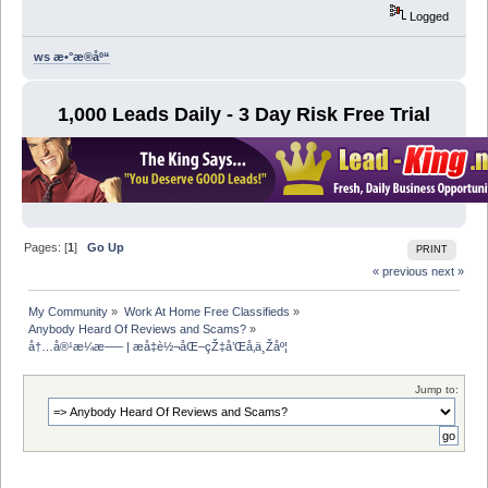
Logged
ws æ•°æ®åº“
1,000 Leads Daily - 3 Day Risk Free Trial
Pages: [
1
]
Go Up
PRINT
« previous
next »
My Community
»
Work At Home Free Classifieds
»
Anybody Heard Of Reviews and Scams?
»
å†…å®¹æ¼æ–— | æå‡è½¬åŒ–çŽ‡å’Œå‚ä¸Žåº¦
Jump to: