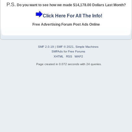
P.S.
Do you want to see how we made $14,178.00 Dollars Last Month?
Click Here For All The Info!
Free Advertising Forum Post Ads Online
SMF 2.0.19
|
SMF © 2021
,
Simple Machines
SMFAds
for
Free Forums
XHTML
RSS
WAP2
Page created in 0.072 seconds with 24 queries.