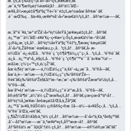
æ‚¨çš„å“ç‰Œç¬¦åˆä»–ä»¬çš„éœ€æ±‚ã€
‚æ¯ä¸ªé˜¶æ®µéƒ½éœ€è¦å†…å®¹ä¼˜åŒ–
æ¥å¸å¼•æµé‡å¹¶äº§ç”Ÿé«˜è´¨é‡çš„æ½œåœ¨å®¢æˆ·ã€
‚è¯·æŒ‰ç…§ä»¥ä¸‹æ­¥éª¤åˆ›å»ºæœ€ä½³çš„å†…å®¹æ¼æ–—ã€‚
æ‚¨åº”è¯¥ä¸“æ³¨äºŽåˆ›å»ºèƒ½å¤Ÿå¸¦æ¥æµé‡çš„å†…å®¹ã€
‚è¿™æ˜¯ä¼˜åŒ–è¥é”€ç­–ç•¥æ•ˆç›Šçš„æœ€ä½³æ–¹å¼ã€
‚ç¡®ä¿æ‚¨çš„å†…å®¹èƒ½å¤Ÿäº§ç”Ÿè‡ªç„¶æœç´¢æµé‡ã€
‚åˆ›å»ºä¸Žå®¢æˆ·éœ€æ±‚ç›¸å…³çš„å†…å®¹ã€‚å› æ­
¤ï¼Œè¯·è¿›è¡Œå…³é”®è¯ç ”ç©¶å¹¶ä½¿ç”¨ç›¸å…³çš„å…³é”®è¯ã€
‚é¿å…è¿™äº›å¸¸è§çš„å…³é”®è¯ç ”ç©¶é”™è¯¯å¯ä»¥æ˜¾è‘—
æå‡æ‚¨ç½‘ç«™çš„è¡¨çŽ°ã€‚
åœ¨é¡¶éƒ¨æ¼æ–—ä¸­ï¼Œä½¿ç”¨ä¸€èˆ¬ä¿¡æ¯å…³é”®å­—ã€‚
åœ¨ä¸­é—´æ¼æ–—ä¸­ï¼Œä½¿ç”¨ç‰¹å®šäºŽé—
®é¢˜ã€ç‰¹å®šäºŽè§£å†³æ–¹æ¡ˆæˆ–ç‰¹å®šäºŽæœºä¼šçš„å…
³é”®å­—ã€‚
åœ¨åº•éƒ¨æ¼æ–—ä¸­ï¼Œä½¿ç”¨è´­ä¹°æ„å‘å…³é”®å­—ã€‚
å®¡è§†å¹¶è¯„ä¼°ä½ çŽ°æœ‰çš„å†…å®¹ã€‚çœ‹çœ‹å“ªäº›å†…
å®¹èƒ½å¸¦æ¥æ›´å¤šæµé‡å’Œå‚ä¸Žåº¦ã€
‚è¿™å¯ä»¥å¸®åŠ©ä½ ç¡®å®šç›®æ ‡å—ä¼—ä»¥åŠç›¸å…³çš„å…
³é”®è¯å’Œä¸»é¢˜ã€‚
ç„¶åŽï¼Œå¼€å§‹ä¸ºä½ çš„å†…å®¹æ¼æ–—åˆ›å»ºä¸€ä¸ªå¤§çº²ã€
‚åˆ—å‡ºæ¼æ–—æ¯ä¸ªæ­¥éª¤çš„åŸºæœ¬å†…å®¹ã€
‚å†³å®šä½ æ˜¯å¦è¦å°†ä½ çš„å†…å®¹æ¼æ–—è®¾è®¡æˆâ€”â€”