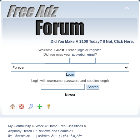
Did You Make A $100 Today? If Not, Click Here.
Welcome,
Guest
. Please
login
or
register
.
Did you miss your
activation email
?
Login with username, password and session length
News:
My Community
»
Work At Home Free Classifieds
»
Anybody Heard Of Reviews and Scams?
»
å†…å®¹æ¼æ–— | æå‡è½¬åŒ–çŽ‡å’Œå‚ä¸Žåº¦