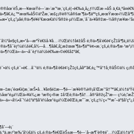
»ºè®®åœ¨èŠ‚æ—¥æœŸé—´æ›´æ”¹æ‚¨çš„é¦–é€‰ä¸­å¿ƒï¼Œæ·»åŠ ä¸€ä¸ªå¤é
»¶ã€‚è¿™æœ‰åŠ©äºŽæ‚¨æ­£ç¡®è®¾å®šæ”¶ä»¶äººçš„æœŸæœ›ï¼Œå¹¶å¸
‰æ•ˆçš„ç”µå­é‚®ä»¶è¥é”€æœ€ä½³å®žè·µï¼Œæ‚¨å¯ä»¥å®žæ–½å®ƒæ¥æ‹“å±•æ‚
æ˜¯å¼ºå¤§çš„æ•°å­—æ²Ÿé€šå·¥å…·ï¼Œä½†å¢žåŠ é‚®ä»¶å‘é€é¢‘çŽ‡å¹¶ä¸ä¼
é‚®ä»¶å¯èƒ½ä¼šé€‚å¾—å…¶åã€‚å¦‚æžœæ”¶ä»¶äººè¢«æ‚¨çš„é‚®ä»¶æ·¹æ
é‚®ä»¶ï¼Œä»–ä»¬å¯èƒ½ä¼šé€‰æ‹©é€€å‡ºã€‚
çš„è¯»è€…å¯¹ä½ é‚®ä»¶å‘é€é¢‘çŽ‡çš„ååº”ã€‚è¿™å°†å¸®åŠ©ä½ ç¡®å®š
¨çš„æ–‡æ¡ˆéœ€è¦æ‚¨æŠ•å…¥å¤§é‡æ—¶é—´æ¥è®¾è®¡å’Œæ’°å†™ã€‚ä½†ä¹Ÿè¦
è½åœ°é¡µï¼Œä»¥ä¾¿æ ¹æ®ç›®æ ‡å’Œé‚®ä»¶å†…å®¹å®žçŽ°æ— ç¼è¡”æŽ¥
ä»–ä»¬å¼•å¯¼è‡³äº§å“è½åœ°é¡µï¼Œè€Œä¸æ˜¯æ‚¨çš„ç½‘ç«™æˆ–äº§å“çº¿ã
¶åˆ—è¡¨
ä¸ºä¸æƒ³æ‰“å¼€ä½ çš„é‚®ä»¶è€ŒèŠ±æ—¶é—´å–æ¶ˆè®¢é˜…ï¼Œä½†ä¹