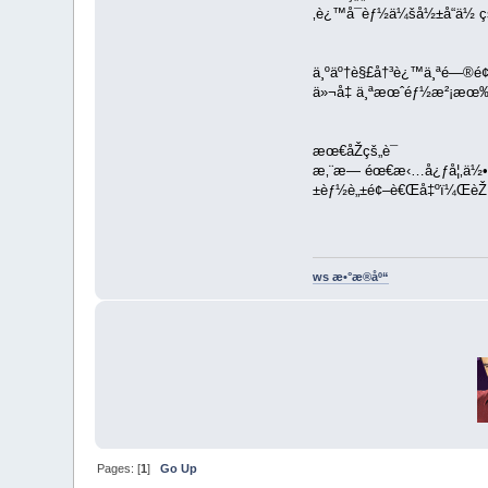
‚è¿™å¯èƒ½ä¼šå½±å“ä½ çš„
ä¸ºäº†è§£å†³è¿™ä¸ªé—®é¢
ä»¬å‡ ä¸ªæœˆéƒ½æ²¡æœ‰æ
æœ€åŽçš„è¯
æ‚¨æ— éœ€æ‹…å¿ƒå¦‚ä½•åˆ›å
±èƒ½è„±é¢–è€Œå‡ºï¼ŒèŽ·
ws æ•°æ®åº“
Pages: [
1
]
Go Up