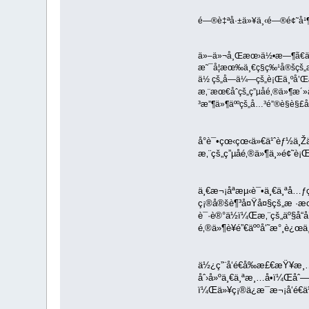
é—®è‡ªå·±ä»¥ä¸‹é—®é¢˜å¹¶å
ä»–ä»¬å¸Œæœ›ä½•æ—¶ã€ä»¥
æ˜¯å¦æœ‰ä¸€ç§ç‰¹å®šçš„
ä½ çš„å—ä¼—çš„è¡Œä¸ºå’Œ
æ‚¨æœ€åˆçš„ç”µå­é‚®ä»¶
³æ”¶ä»¶äººçš„å…³é”®è§è§£
å°è¯•çœ‹çœ‹ä»€ä¹ˆèƒ½ä¸
æ‚¨çš„ç”µå­é‚®ä»¶ä¸»é¢˜è
ä¸€æ¬¡åªæµ‹è¯•ä¸€ä¸ªå…
ç¡®å®šè¶³å¤Ÿå¤§çš„æ ·æœ
è¯·è®°ä½ï¼Œæ‚¨çš„äº§å“å
é‚®ä»¶è¥é”€äººå‘˜æ°¸è¿œ
ä½¿ç”¨å‘é€å‰æ£€æŸ¥æ¸…
åˆ›å»ºä¸€ä¸ªæ¸…å•ï¼Œåˆ—
ï¼Œä»¥ç¡®ä¿æ¯æ¬¡å‘é€