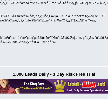
è¿è´¹ï¼Œä¹Ÿä¼šå‘äº’è”ç½‘æœåŠ¡æä¾›å•†å‘å‡ºä¿¡å·ï¼Œè¡¨æ˜Žä½ å¯èƒ½
˜ï¼Œè¯·å®šæœŸä»Žæ‚¨çš„ç”µå­é‚®ä»¶åˆ—è¡¨ä¸­åˆ é™¤éžæ†ç»‘è®¢é˜…è€
‰“å¼€æ‚¨çš„ç”µå­é‚®ä»¶ï¼Œæ‚¨å¯ä»¥æ”¾å¿ƒå°†å…¶åˆ é™¤ã€‚
»ºåˆ›æ–°é«˜æ•ˆçš„ç”µå­é‚®ä»¶è¥é”€æ´»åŠ¨ã€‚åªè¦æ‚¨è¿ç”¨ä¸Šè¿°ç”µå­é
å¾—é«˜é¢é€è¾¾çŽ‡å’Œå…³æ³¨çŽ‡ã€‚
1,000 Leads Daily - 3 Day Risk Free Trial