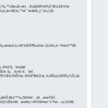
¿™ç§æ„å¤–æƒ…å†µåšå¥½è®¡åˆ’ã€‚ä¸€å°é“æ­
ä¿¡ä»»ã€‚è¿™æ˜¯æœ€å¸¸ç”¨çš„ç”µå­
¡æœçš„ä¸»é¢˜è¡Œå¹¶è¡¡é‡æ‚¨çš„è®¿é—®æƒé™ã€‚
åºè‡³å…³é‡è¦ã€
¶ï¼Œæ‚¨å¿…é¡»é¦–å…ˆæ£
»¶ï¼Œå¸®åŠ©æ‚¨å®šåˆ¶é€‚åˆæ‚¨ä¸šåŠ¡çš„å®Œç¾Žç”µå­
š„å­£èŠ‚ã€‚è™½ç„¶è®¢é˜…è€…æœŸå¾…
é‡è¦ï¼Œä»¥å…æœ€ç»ˆè®©å®¢æˆ·è´Ÿæ‹…è¿‡é‡ã€‚