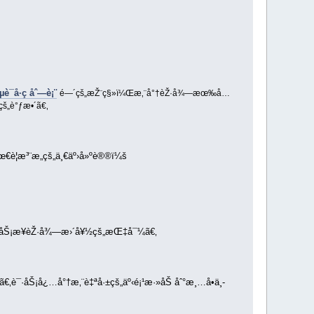
¯å·ç åˆ—è¡¨
é—´çš„æŽ¨ç§»ï¼Œæ‚¨å°†èŽ·å¾—æœ‰å…
çš„è°ƒæ•´ã€‚
œ€è¦æ³¨æ„çš„ä¸€äº›å»ºè®®ï¼š
€æœåŠ¡æ¥èŽ·å¾—æ›´å¥½çš„æŒ‡å¯¼ã€‚
‚è¯·åŠ¡å¿…å°†æ‚¨è‡ªå·±çš„äº‹é¡¹æ·»åŠ åˆ°æ¸…å•ä¸­