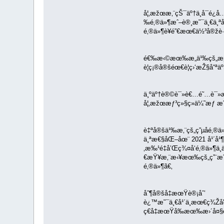
å¦‚æžœæ‚¨çŠ¯äº†ä¸å¯é
‰é‚®ä»¶æˆ–è®¸æ˜¯ä¸€ä¸ªå
é‚®ä»¶è¥é”€æœ€ä½³å®žè·
é€‰æ‹©æœ‰æ„ä¹‰çš„æµ‹
è¦ç¡®å®šéœ€è¦ç›‘æŽ§å“ª
ä¸ºäº†è®©è¯»è€…é˜…è¯»æ
å¦‚æžœæƒ³ç»§ç»­ä¼˜æƒ æ
è‡ªå®šä¹‰æ‚¨çš„ç”µå­é‚®ä
ä¸ªæ€§åŒ–åœ¨ 2021 å¹´å¹¶
‚æ‰¹é‡å’Œç¾¤å‘é‚®ä»¶ä
€æŸ¥æ‚¨æ‹¥æœ‰çš„ç”¨æˆ·ä¿
é‚®ä»¶ã€‚
åˆ¶å®šå‡æœŸè®¡åˆ’
è¿™æ˜¯ä¸€å¹´ä¸­æœ€ç¾Ž
ç€å‡æœŸå‰æœ‰æ›´å¤§è§