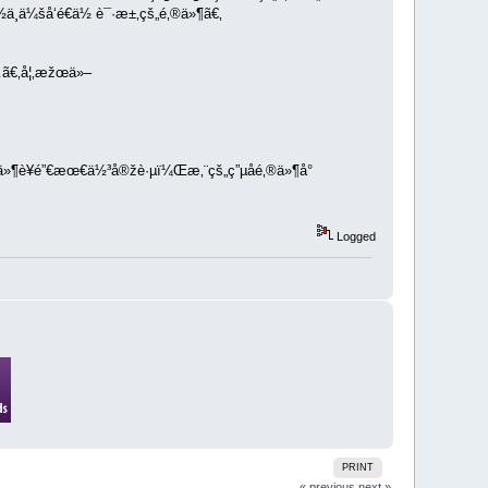
ä¸ä¼šå‘é€ä½ è¯·æ±‚çš„é‚®ä»¶ã€‚
…ã€‚å¦‚æžœä»–
‚®ä»¶è¥é”€æœ€ä½³å®žè·µï¼Œæ‚¨çš„ç”µå­é‚®ä»¶å°
Logged
PRINT
« previous
next »