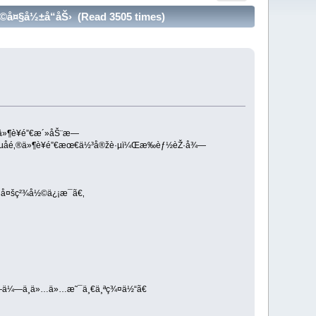
å¤§å½±å“åŠ› (Read 3505 times)
‚®ä»¶è¥é”€æ´»åŠ¨æ—
”µå­é‚®ä»¶è¥é”€æœ€ä½³å®žè·µï¼Œæ‰èƒ½èŽ·å¾—
›´å¤šç²¾å½©ä¿¡æ¯ã€‚
„å—ä¼—ä¸ä»…ä»…æ˜¯ä¸€ä¸ªç¾¤ä½“ã€