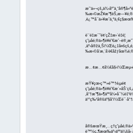
æˆ‘ä»¬çš„ä¾›åº”ä¸“å®¶å
‰æ‹©æŽ¥æ”¶èŠ‚æ—¥é‚®ä
‚è¿™å¯ä»¥æˆä¸ºä¸€ç§æœ
è´¨é‡æ¯”é¢‘çŽ‡æ›´é‡è¦
ç”µå­é‚®ä»¶è¥é”€æˆ–è®¸
‚äº‹å®žä¸Šï¼Œè¿‡å¤šçš„
‰æ‹©å‘æ‚¨å‘é€åžƒåœ¾
æ…¢æ…¢å¼€å§‹ï¼Œæµ‹è¯•ä½ 
æŸ¥çœ‹ç™»é™†é¡µé¢
ç”µå­é‚®ä»¶è¥é”€æ´»åŠ
‚å°†æ”¶ä»¶äººå¼•å¯¼è‡³
ä¹°ç‰¹å®šäº§å“ï¼Œè¯·å°†
å®šæœŸæ¸…ç†ç”µå­é‚®ä»
è™½ç„¶æœ‰äº›äººä¼šå› 