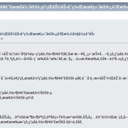
‚®ä»¶è¥é”€æœ€ä½³å®žè·µï¼ŒåŠ©åŠ›å“ç‰Œæœ€ç»ˆå¢žé•¿å’Œæ‰©
·µï¼ŒåŠ©åŠ›å“ç‰Œæœ€ç»ˆå¢žé•¿å’Œæ‰©å¤§å½±å“åŠ›
 »
–æ´»åŠ¨éƒ½é«˜åº¦ä¾èµ–ç”µå­é‚®ä»¶è¥é”€ã€‚åœ¨æ—¥å¸¸ç»´æŠ¤å…¬å¸çš„ç”µå­é
¦è·Ÿè¸ªçš„ä¼—å¤šå› ç´ æ‰€å›°æ‰°ã€‚æ‚¨å¿…é¡»æ‹¥æœ‰ä¸€å¥—è‡ªå·±çš„ç
¯ä»¥å‚è€ƒçš„æœ€ä½³ç”µå­é‚®ä»¶è¥é”€å®žè·µã€‚è¯·å‘ä¸‹æ»šåŠ¨ï¼ŒèŽ·å–æ
”µå­é‚®ä»¶è¥é”€æœ€ä½³å®žè·µ
€çš„æœ€ä½³å®žè·µï¼š
‰ï¼ŒåŠ¡å¿…äº†è§£æ”¶ä»¶äººçš„äººå£ç»Ÿè®¡æ•°æ®ã€‚åŠ¡å¿…è®°ä½ï¼Œæ‚¨çš
æœ€æœ‰æ•ˆçš„ç”µå­é‚®ä»¶è¥é”€æŠ€å·§ä¹‹ä¸€ã€‚