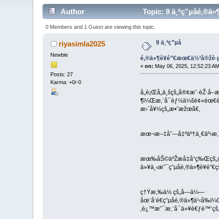
Author
Topic: 9 ä¸ªç”µå­é
0 Members and 1 Guest are viewing this topic.
9 ä¸ªç”µå­
riyasimla2025
Newbie
é‚®ä»¶è¥é”€æœ€ä½³å®žè
«
on:
May 06, 2025, 12:52:23 AM
Posts: 27
Karma: +0/-0
å„è¡Œå„ä¸šçš„å®¢æˆ·èŽ·å
¶ï¼Œæ‚¨å¯èƒ½ä¼šè¢«éœ€è
æ›´å¥½çš„æ•ˆæžœã€‚
æœ¬æ–‡åˆ—å‡ºäº†ä¸€äº›æ‚¨å
æœ‰åŠ©äºŽæå‡å“ç‰Œçš„ç
ä»¥ä¸‹æ˜¯ç”µå­é‚®ä»¶è¥é”
ç†Ÿæ‚‰ä½ çš„å—ä¼—
åœ¨å‘é€ç”µå­é‚®ä»¶ä¹‹å
‚è¿™æ˜¯æ‚¨å¯ä»¥è€ƒè™‘çš„