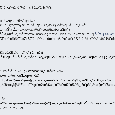
°è¯•å°½å¯èƒ½å‡†ç¡®åœ°å›žç­”ï¼š
ä½•ç§æ–¹å¼è”ç³»ï¼Ÿ
æ–¹è¨€ç”šè‡³ä¿šè¯­æ¯”å…¶ä»–çš„æ›´èƒ½å¼•èµ·å…±é¸£ï¼Ÿ
æ´»åŠ¨ä¸Žæ›´å¹¿æ³›çš„äººç¾¤æœ‰ä½•ä¸åŒï¼Ÿ
å·´æ‹¿é©¬ç”µè
æ´»åŠ¨ä¸å¤ªå¯èƒ½å›žç­”æ‰€æœ‰è¿™äº›é—®é¢˜ï¼Œä½†éšç€æ—¶
å’Œæ•°æ®ï¼Œä»Žè€Œå…è®¸æ‚¨åœ¨æœªæ¥çš„æ´»åŠ¨ä¸­å¯¹è¯¥è®¡åˆ’åšå‡ºåˆç†
Žä½ çš„è§‚ä¼—äº§ç”Ÿå…±é¸£
¡Œå’Œè¡ŒåŠ¨å·å¬éƒ½åº”è¯¥è¿›è¡Œ A/B æµ‹è¯•ã€‚ä»¥ä¸‹æ˜¯æµ‹è¯•è¿‡ç¨‹ä¸­é
ƒç´ ï¼ˆå¦åˆ™ï¼Œç»“æžœå°†ä¸ç¡®å®šï¼‰
¬é‡ä»¥è¿›è¡Œæµ‹è¯•ã€‚
’Œç›®æ ‡å—ä¼—å§‹ç»ˆåœ¨ä¸æ–­å‘å±•ï¼›å› æ­¤ï¼Œç»éªŒä¸°å¯Œçš„ç”µå­
ä¸ä¼šæ»¡è¶³äºŽæµ‹è¯•ç»“æžœã€‚æ‚¨å¯ä»¥å€ŸåŠ©å„ç§ç”µå­é‚®ä»¶è¥é”
å•
å‡ºä¸‹æ¬¡å‘é€é‚®ä»¶å‰éœ€è¦é‡‡å–çš„æ‰€æœ‰è¡ŒåŠ¨ï¼Œé¿å…å¤±è´¥ã€
ä½“éªŒé¡ºç•…ã€‚