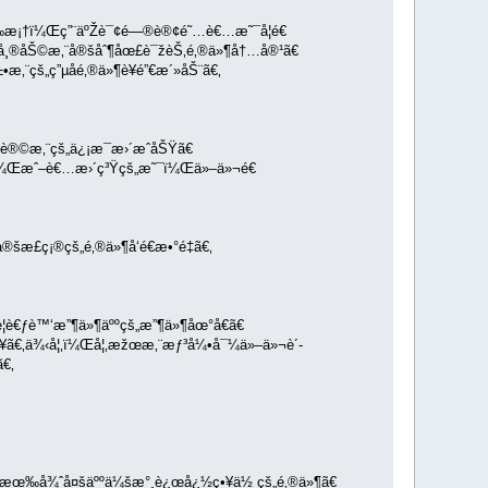
€‰æ¡†ï¼Œç”¨äºŽè¯¢é—®è®¢é˜…è€…æ˜¯å¦é€
®åŠ©æ‚¨å®šåˆ¶åœ£è¯žèŠ‚é‚®ä»¶å†…å®¹ã€
¨çš„ç”µå­é‚®ä»¶è¥é”€æ´»åŠ¨ã€‚
šè®©æ‚¨çš„ä¿¡æ¯æ›´æˆåŠŸã€
²¡ï¼Œæˆ–è€…æ›´ç³Ÿçš„æ˜¯ï¼Œä»–ä»¬é€
æ­£ç¡®çš„é‚®ä»¶å‘é€æ•°é‡ã€‚
è€ƒè™‘æ”¶ä»¶äººçš„æ”¶ä»¶åœ°å€ã€
ã€‚ä¾‹å¦‚ï¼Œå¦‚æžœæ‚¨æƒ³å¼•å¯¼ä»–ä»¬è´­
€‚
Ÿæœ‰å¾ˆå¤šäººä¼šæ°¸è¿œå¿½ç•¥ä½ çš„é‚®ä»¶ã€