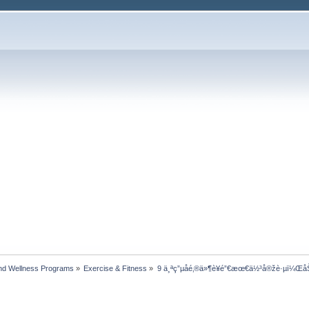
nd Wellness Programs
»
Exercise & Fitness
»
9 ä¸ªç”µå­é‚®ä»¶è¥é”€æœ€ä½³å®žè·µï