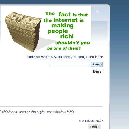
Did You Make A $100 Today? If Not, Click Here.
News:
¼ŒåŠ©åŠ›å“ç‰Œæœ€ç»ˆå¢žé•¿å’Œæ‰©å¤§å½±å“åŠ›
« previous
next »
PRINT