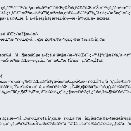
¿å…çš„é”™è¯¯ï¼ˆæ²¡æœ‰äººæ˜¯å®Œç¾Žçš„ï¼‰ï¼Œæ˜Žæ™ºçš„åšæ³•æ˜¯ä¸ºè
ˆé€‚çš„åº”å¯¹æŽªæ–½ï¼Œå¦‚æžœå¤„ç†å¾—å½“ï¼Œè¿˜èƒ½ç»´æŠ¤ç”¨æˆ·çš„
µä¹‹ä¸€ï¼Œæ‚¨å¯ä»¥å‚è€ƒå®ƒæ¥èŽ·å¾—æ›´å¥½çš„æ•ˆæžœã€‚
é‡å’Œç›‘æŽ§æ–¹æ³•
äº›æŒ‡æ ‡ï¼Œé¦–å…ˆè¦æ˜Žç¡®é‚®ä»¶çš„ç›®æ ‡ã€‚ä¾‹å¦‚ï¼š
œ‰å…³å…¶æœåŠ¡æ¡ä»¶çš„é‡å¤§æ›´æ–°ï¼Œè¯·ç»™å‡ºç´§æ€¥ä¸”ä»¤äººä¿
ˆ–æŠ˜æ‰£ï¼Œé¦–è¦çš„å…³æ³¨æŒ‡æ ‡å°±æ˜¯ç‚¹å‡»çŽ‡ã€‚
»¶
éžæ–°é²œäº‹ç‰©ï¼Œä½†å®ƒä»åœ¨æŒç»­å¢žé•¿ï¼Œå¹¶ä¸”å¯¹ç”µå­é‚®ä»¶ç¨‹
¸ä¼šäº§ç”Ÿæ•ˆæžœæˆ–å¸¦æ¥é«˜è½¬åŒ–çŽ‡ã€‚è¦å®šåˆ¶æ‚¨çš„ç”µå­é‚®ä»
¡æ¯ã€‚ç„¶åŽï¼Œæ‚¨å¯ä»¥ä½¿ç”¨å„ç§æœ€ä½³çš„ç”µå­é‚®ä»¶è¥é”€è½¯ä
å¥½çš„æ—¶å…‰ï¼Œä½†ä¸å¹¸çš„æ˜¯ï¼Œä¹Ÿæ˜¯åžƒåœ¾é‚®ä»¶æœ€å¤šç
„æ¨¡çš„è¥é”€å’ŒæŠ˜æ‰£ï¼Œä½†å¯†åˆ‡å…³æ³¨é‚®ä»¶å‘é€ä»ç„¶è‡³å…³