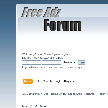
Welcome,
Guest
. Please
login
or
register
.
Did you miss your
activation email
?
Login with username, password and session length
Home
Help
Search
Login
Register
My Community
»
Sub Forums On Businesses And Programs
»
Health A
Pages: [
1
]
Go Down