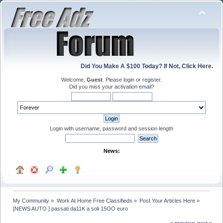
Did You Make A $100 Today? If Not, Click Here.
Welcome,
Guest
. Please
login
or
register
.
Did you miss your
activation email
?
Login with username, password and session length
News:
My Community
»
Work At Home Free Classifieds
»
Post Your Articles Here
»
[NEWS AUTO ] passati da11K a soli 15OO euro
« previous
next »