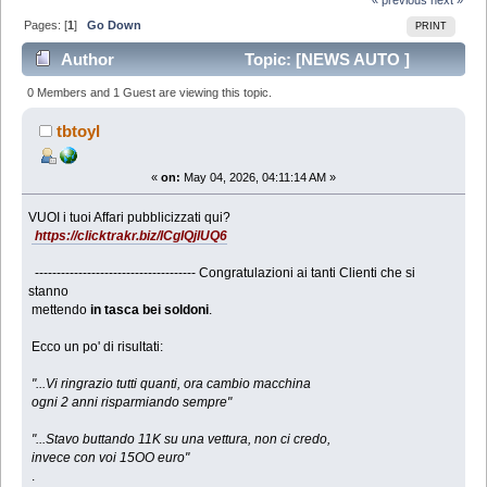
Pages: [
1
]
Go Down
PRINT
Author
Topic: [NEWS AUTO ]
passati da11K a soli 15OO euro (Read 617 times)
0 Members and 1 Guest are viewing this topic.
tbtoyl
«
on:
May 04, 2026, 04:11:14 AM »
VUOI i tuoi Affari pubblicizzati qui?
https://clicktrakr.biz/lCgIQjlUQ6
------------------------------------- Congratulazioni ai tanti Clienti che si
stanno
mettendo
in tasca bei soldoni
.
Ecco un po' di risultati:
"...Vi ringrazio tutti quanti, ora cambio macchina
ogni 2 anni risparmiando sempre"
"...Stavo buttando 11K su una vettura, non ci credo,
invece con voi 15OO euro"
.