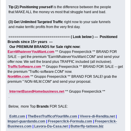
Tip (2) Positioning yourself
is the difference between the people
that MAKE ALL the money vs most that struggle hard and bad.
(3) Get Unlimited Targeted Traffic
right now to your sale funnels
and make terrific profits from the very first day.
==============================
( Look below ) --- Positioned
Brands since 15+ years ---
Our PREMIUM BRANDS for Sale right now:
EarnWhateverYouWant.com
** Gruppo Freeperclick ** BRAND FOR
SALE -- get the premium "EarnWhateverYouWant.COM" and send your
offer now. We sell the brand plus TRAFFIC included (all inclusive).
TrafficSoftware.com
** Gruppo Freeperclick ** BRAND FOR SALE -- get
the premium "Traffic-software.COM" now.
NonMlm.com
** Gruppo Freeperclick ** BRAND FOR SALE! grab the
premium " NON-MLM.COM" and send your proposal.
InternetBasedHomebusiness.net
** Gruppo Freeperclick **
.
Below, more Top
Brands
FOR SALE:
Eoltt.com
|
TheBestTrafficofYourllife.com
|
Vivere-di-Rendita.net
|
Impari-guardando.com
|
Freeperclick-Formula.com
|
Freeperclick-
Business.com
|
Lavora-Da-Casa.net
|
Butterfly-tattoos.biz