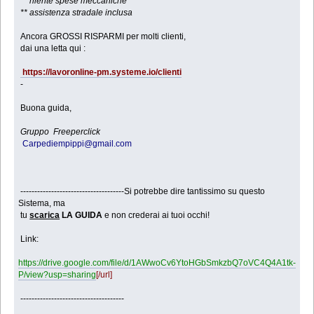
** niente spese meccaniche
** assistenza stradale inclusa
Ancora GROSSI RISPARMI per molti clienti,
dai una letta qui :
https://lavoronline-pm.systeme.io/clienti
-
Buona guida,
Gruppo Freeperclick
Carpediempippi@gmail.com
-------------------------------------Si potrebbe dire tantissimo su questo
Sistema, ma
tu
scarica
LA GUIDA
e non crederai ai tuoi occhi!
Link:
https://drive.google.com/file/d/1AWwoCv6YtoHGbSmkzbQ7oVC4Q4A1tk-
P/view?usp=sharing
[/url]
-------------------------------------