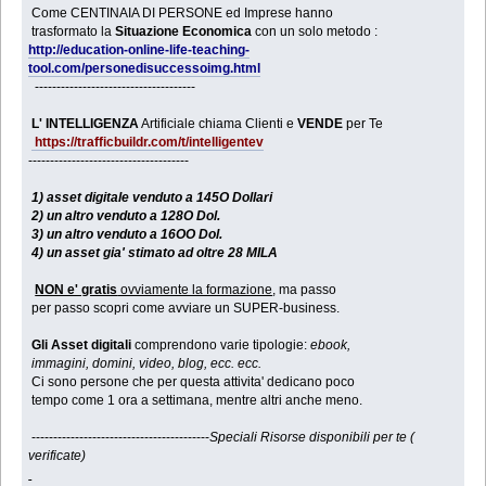
Come CENTINAIA DI PERSONE ed Imprese hanno
trasformato la
Situazione Economica
con un solo metodo :
http://education-online-life-teaching-
tool.com/personedisuccessoimg.html
-------------------------------------
L' INTELLIGENZA
Artificiale chiama Clienti e
VENDE
per Te
https://trafficbuildr.com/t/intelligentev
-------------------------------------
1) asset digitale venduto a 145O Dollari
2) un altro venduto a 128O Dol.
3) un altro venduto a 16OO Dol.
4) un asset gia' stimato ad oltre 28 MILA
NON e' gratis
ovviamente la formazione
, ma passo
per passo scopri come avviare un SUPER-business.
Gli Asset digitali
comprendono varie tipologie:
ebook,
immagini, domini, video, blog, ecc. ecc.
Ci sono persone che per questa attivita' dedicano poco
tempo come 1 ora a settimana, mentre altri anche meno.
-----------------------------------------
Speciali Risorse disponibili per te (
verificate)