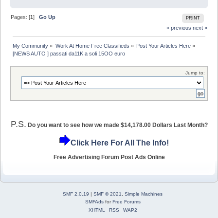
Pages: [
1
]
Go Up
PRINT
« previous
next »
My Community
»
Work At Home Free Classifieds
»
Post Your Articles Here
»
[NEWS AUTO ] passati da11K a soli 15OO euro
Jump to:
P.S.
Do you want to see how we made $14,178.00 Dollars Last Month?
Click Here For All The Info!
Free Advertising Forum Post Ads Online
SMF 2.0.19
|
SMF © 2021
,
Simple Machines
SMFAds
for
Free Forums
XHTML
RSS
WAP2