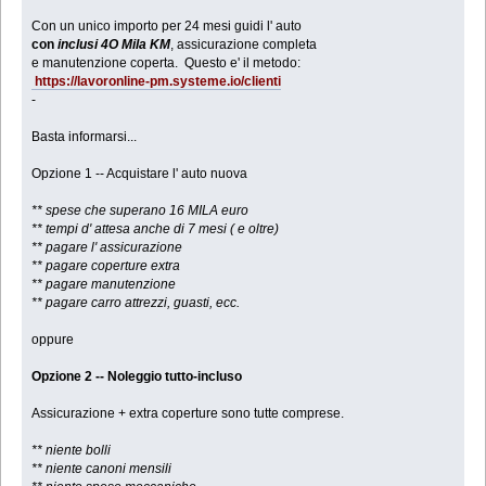
Con un unico importo per 24 mesi guidi l' auto
con
inclusi 4O Mila KM
, assicurazione completa
e manutenzione coperta. Questo e' il metodo:
https://lavoronline-pm.systeme.io/clienti
-
Basta informarsi...
Opzione 1 -- Acquistare l' auto nuova
** spese che superano 16 MILA euro
** tempi d' attesa anche di 7 mesi ( e oltre)
** pagare l' assicurazione
** pagare coperture extra
** pagare manutenzione
** pagare carro attrezzi, guasti, ecc.
oppure
Opzione 2 -- Noleggio tutto-incluso
Assicurazione + extra coperture sono tutte comprese.
** niente bolli
** niente canoni mensili