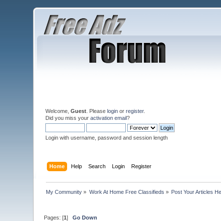
Welcome,
Guest
. Please
login
or
register
.
Did you miss your
activation email
?
Login with username, password and session length
Home
Help
Search
Login
Register
My Community
»
Work At Home Free Classifieds
»
Post Your Articles H
Pages: [
1
]
Go Down