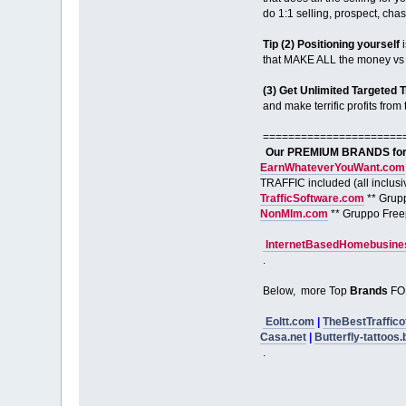
do 1:1 selling, prospect, ch
Tip (2) Positioning yourself
i
that MAKE ALL the money vs m
(3) Get Unlimited Targeted T
and make terrific profits from t
======================
Our PREMIUM BRANDS for S
EarnWhateverYouWant.com
TRAFFIC included (all inclusi
TrafficSoftware.com
** Grup
NonMlm.com
** Gruppo Free
InternetBasedHomebusines
.
Below, more Top
Brands
FO
Eoltt.com
|
TheBestTraffico
Casa.net
|
Butterfly-tattoos.
.