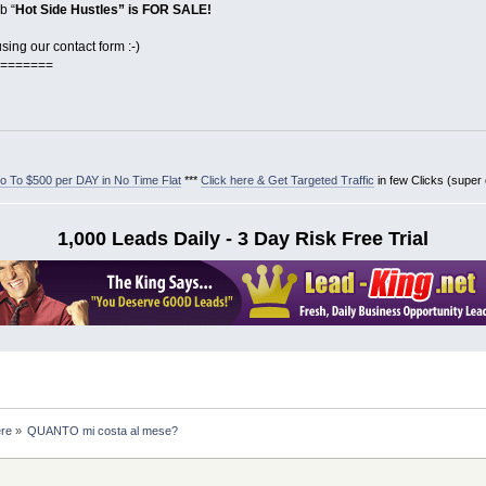
b “
Hot Side Hustles” is FOR SALE!
ing our contact form :-)
=======
 To $500 per DAY in No Time Flat
***
Click here & Get Targeted Traffic
in few Clicks (super
1,000 Leads Daily - 3 Day Risk Free Trial
ere
»
QUANTO mi costa al mese?