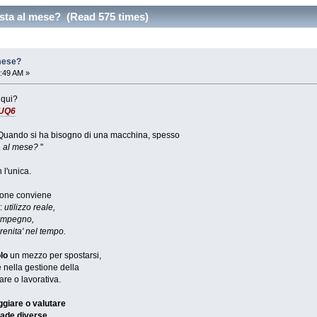
ta al mese? (Read 575 times)
mese?
:49 AM »
 qui?
jlUQ6
------ Quando si ha bisogno di una macchina, spesso
a al mese?
"
l'unica.
ione conviene
:
utilizzo reale,
 impegno,
renita' nel tempo.
lo
un mezzo per spostarsi,
 nella gestione della
are o lavorativa.
ggiare o valutare
rade diverse.