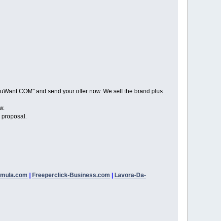
Want.COM" and send your offer now. We sell the brand plus
w.
proposal.
rmula.com
|
Freeperclick-Business.com
|
Lavora-Da-