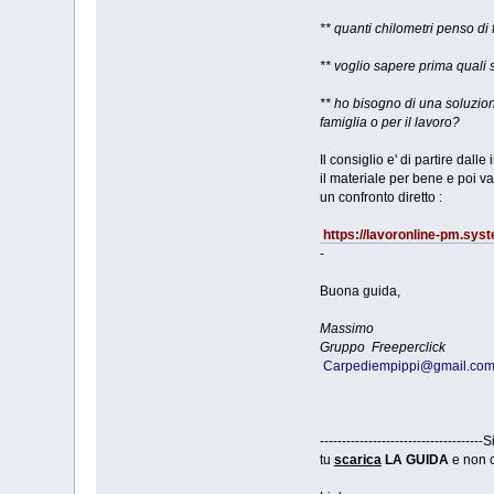
** quanti chilometri penso di 
** voglio sapere prima quali
** ho bisogno di una soluzion
famiglia o per il lavoro?
Il consiglio e' di partire dall
il materiale per bene e poi v
un confronto diretto :
https://lavoronline-pm.syste
-
Buona guida,
Massimo
Gruppo Freeperclick
Carpediempippi@gmail.co
--------------------------------
tu
scarica
LA GUIDA
e non c