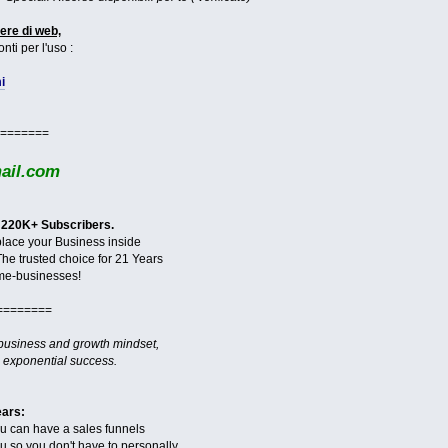
ere di web,
nti per l'uso :
i
=======
il.com
 220K+ Subscribers.
 place your Business inside
The trusted choice for 21 Years
me-businesses!
========
 business and growth mindset,
 exponential success.
ears:
ou can have a sales funnels
you so you don't have to personally