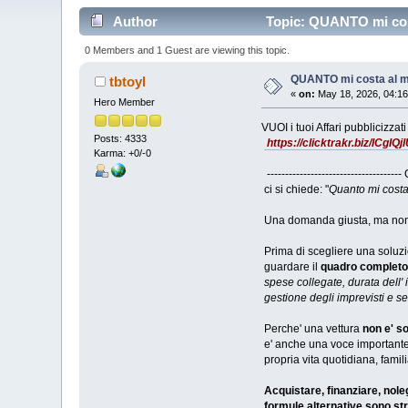
Author
Topic: QUANTO mi cos
0 Members and 1 Guest are viewing this topic.
QUANTO mi costa al 
tbtoyl
«
on:
May 18, 2026, 04:16
Hero Member
VUOI i tuoi Affari pubblicizzati
Posts: 4333
https://clicktrakr.biz/lCgIQ
Karma: +0/-0
-------------------------------
ci si chiede: "
Quanto mi cost
Una domanda giusta, ma non 
Prima di scegliere una soluz
guardare il
quadro completo
spese collegate, durata dell'
gestione degli imprevisti e se
Perche' una vettura
non e' so
e' anche una voce importante
propria vita quotidiana, famili
Acquistare, finanziare, nole
formule alternative sono st