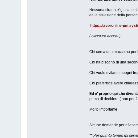
Nessuna strada e' giusta o sb
dalla situazione della person
https://lavoronline-pm.syste
( clicca ed accedi )
Chi cerca una macchina per 
Chi ha bisogno di una second
Chi vuole evitare impegni tro
Chi preferisce avere chiarezz
Ed e' proprio qui che divent
prima di decidere ( non per f
Molto importante.
Alcune domande per rifletterc
** Per quanto tempo mi serve