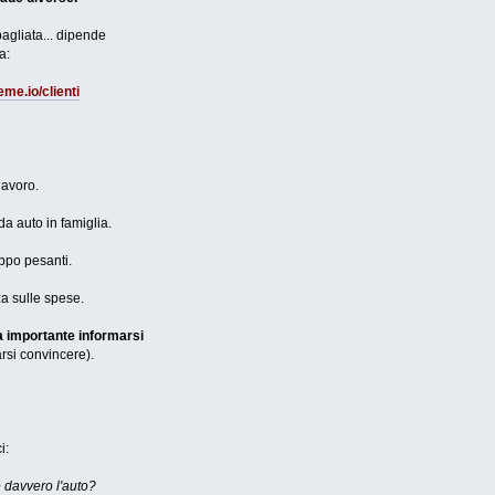
agliata... dipende
a:
me.io/clienti
lavoro.
a auto in famiglia.
ppo pesanti.
a sulle spese.
a importante informarsi
arsi convincere).
i:
 davvero l'auto?