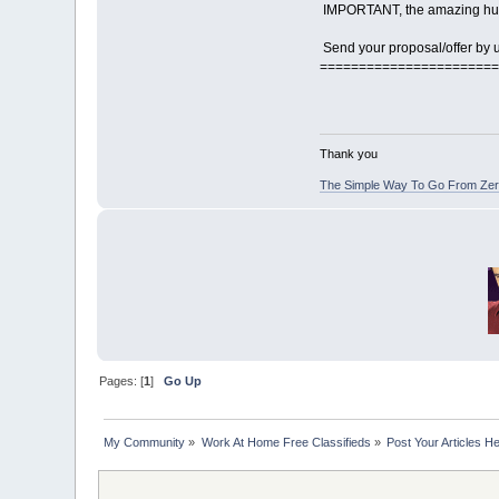
IMPORTANT, the amazing hu
Send your proposal/offer by us
=======================
Thank you
The Simple Way To Go From Zero
Pages: [
1
]
Go Up
My Community
»
Work At Home Free Classifieds
»
Post Your Articles H