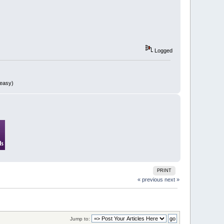
Logged
 easy)
PRINT
« previous
next »
Jump to: