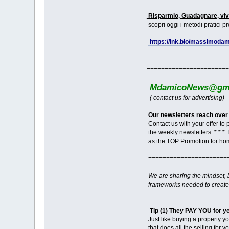
Risparmio, Guadagnare, viv
scopri oggi i metodi pratici pro
https://lnk.bio/massimodam
=======================
MdamicoNews@gma
( contact us for advertising)
Our newsletters reach over
Contact us with your offer to
the weekly newsletters * * * 
as the TOP Promotion for ho
======================
We are sharing the mindset,
frameworks needed to create
Tip (1) They PAY YOU for y
Just like buying a property y
that does all the selling for 