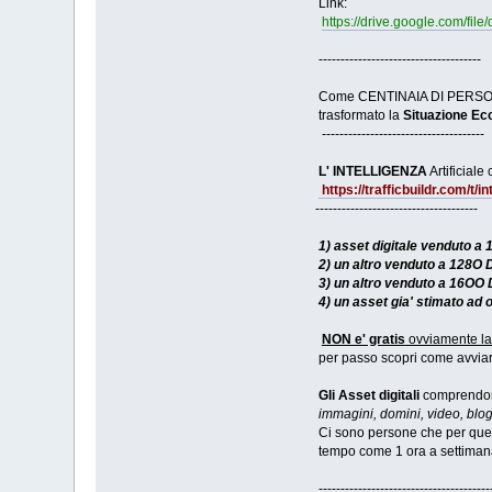
Link:
https://drive.google.com/
-------------------------------------
Come CENTINAIA DI PERSON
trasformato la
Situazione E
-------------------------------------
L' INTELLIGENZA
Artificiale
https://trafficbuildr.com/t/in
-------------------------------------
1) asset digitale venduto a 
2) un altro venduto a 128O D
3) un altro venduto a 16OO 
4) un asset gia' stimato ad 
NON e' gratis
ovviamente la
per passo scopri come avvi
Gli Asset digitali
comprendono
immagini, domini, video, blog
Ci sono persone che per ques
tempo come 1 ora a settimana
---------------------------------------