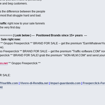
ase and beg customers.
s the difference between the people
ost that struggle hard and bad.
raffic
right now to your sale funnels
he very first day.
========
( Look below ) --- Positioned Brands since 15+ years ---
ale right now:
** Gruppo Freeperclick ** BRAND FOR SALE -- get the premium "EarnWhateverYou
ve).
po Freeperclick ** BRAND FOR SALE -- get the premium "Traffic-software.COM" no
perclick ** BRAND FOR SALE! grab the premium " NON-MLM.COM" and send your 
s.net
** Gruppo Freeperclick **
R SALE:
fYourllife.com
|
Vivere-di-Rendita.net
|
Impari-guardando.com
|
Freeperclick-Fo
biz