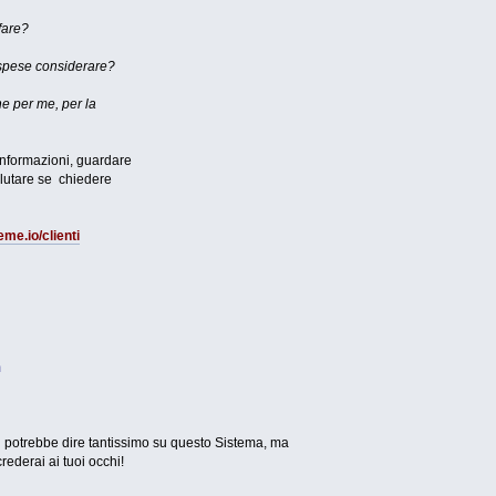
fare?
 spese considerare?
e per me, per la
e informazioni, guardare
alutare se chiedere
me.io/clienti
m
-----Si potrebbe dire tantissimo su questo Sistema, ma
rederai ai tuoi occhi!