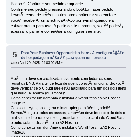
Passo 9: Confirme seu pedido e aguarde
Confirme seu pedido pressionando o botÃ£o Fazer pedido .
LevarÃ¡ cerca de trÃªs minutos para configurar sua conta e
vocÃª receberÃ¡ uma notificaÃ§Ã£o por e-mail quando ela
estiver pronta para uso. A partir deste momento, vocÃª poderÃ¡
acessar o painel e comeÃ§ar a configurar seu site.
5
Post Your Business Opportunities Here
/
A configuraÃ§Ã£o
de hospedagem nÃ£o Ã© para quem tem pressa
«
on:
April 29, 2025, 04:03:00 AM »
A pÃ¡gina deve ser atualizada novamente com todos os seus
registros DNS. Para ter certeza de que tudo estÃ¡ funcionando, vocÃª
deve verificar se o CloudFlare estÃ¡ habilitado para um dos dois itens
que marquei abaixo (ou ambos):
Como conectar um domÃ­nio e instalar o WordPress na A2 Hosting-
image15
Caso contrÃ¡rio, basta girar o interruptor para â€œLigadoâ€.
Se vocÃª seguiu todos os passos, tambÃ©m deve ter recebido dois e-
mails: um sobre remover seu gerenciamento de conta do CloudFlare
e outro sobre adicionÃ¡-lo ao A2 Hosting:
Como conectar um domÃ­nio e instalar o WordPress na A2 Hosting-
image16