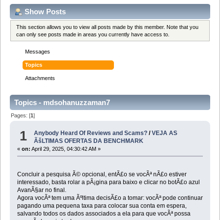
Show Posts
This section allows you to view all posts made by this member. Note that you
can only see posts made in areas you currently have access to.
Messages
Topics
Attachments
Topics - mdsohanuzzaman7
Pages: [
1
]
1
Anybody Heard Of Reviews and Scams?
/
VEJA AS
ÃšLTIMAS OFERTAS DA BENCHMARK
«
on:
April 29, 2025, 04:30:42 AM »
Concluir a pesquisa Ã© opcional, entÃ£o se vocÃª nÃ£o estiver
interessado, basta rolar a pÃ¡gina para baixo e clicar no botÃ£o azul
AvanÃ§ar no final.
Agora vocÃª tem uma Ãºltima decisÃ£o a tomar: vocÃª pode continuar
pagando uma pequena taxa para colocar sua conta em espera,
salvando todos os dados associados a ela para que vocÃª possa