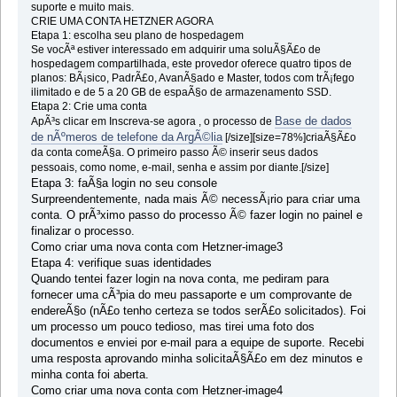
suporte e muito mais.
CRIE UMA CONTA HETZNER AGORA
Etapa 1: escolha seu plano de hospedagem
Se vocÃª estiver interessado em adquirir uma soluÃ§Ã£o de
hospedagem compartilhada, este provedor oferece quatro tipos de
planos: BÃ¡sico, PadrÃ£o, AvanÃ§ado e Master, todos com trÃ¡fego
ilimitado e de 5 a 20 GB de espaÃ§o de armazenamento SSD.
Etapa 2: Crie uma conta
Base de dados
ApÃ³s clicar em Inscreva-se agora , o processo de
de nÃºmeros de telefone da ArgÃ©lia
[/size][size=78%]criaÃ§Ã£o
da conta comeÃ§a. O primeiro passo Ã© inserir seus dados
pessoais, como nome, e-mail, senha e assim por diante.[/size]
Etapa 3: faÃ§a login no seu console
Surpreendentemente, nada mais Ã© necessÃ¡rio para criar uma
conta. O prÃ³ximo passo do processo Ã© fazer login no painel e
finalizar o processo.
Como criar uma nova conta com Hetzner-image3
Etapa 4: verifique suas identidades
Quando tentei fazer login na nova conta, me pediram para
fornecer uma cÃ³pia do meu passaporte e um comprovante de
endereÃ§o (nÃ£o tenho certeza se todos serÃ£o solicitados). Foi
um processo um pouco tedioso, mas tirei uma foto dos
documentos e enviei por e-mail para a equipe de suporte. Recebi
uma resposta aprovando minha solicitaÃ§Ã£o em dez minutos e
minha conta foi aberta.
Como criar uma nova conta com Hetzner-image4