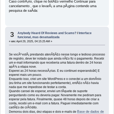
Caso contrÃ¡rio, clique no botÃ£o vermelho Continuar para
cancelamento , que o levarÃ¡ a uma pÃ¡gina contendo uma
pesquisa de saÃ­da:
3
Anybody Heard Of Reviews and Scams?
/
Interface
funcional, mas desatualizada
«
on:
April 29, 2025, 04:15:25 AM »
Se vocÃª estÃ¡ prestando atenÃ§Ã£o nesse longo e tedioso processo
de registro, deve ter notado que ainda nÃ£o fiz o pagamento. Recebi
um e-mail informando que receberia uma fatura dentro de 24 horas
apÃ³s a etapa nove.
Esperei as 24 horas necessÃ¡rias. E eu continuei esperandoâ€¦ E
esperei mais um pouco.
Enquanto isso, criei um site WordPress e o conectei a um domÃ­nio
(eu tinha um site funcionando perfeitamente), entÃ£o nÃ£o havia
nada que me impedisse de testar a conta.
Quando cansei de esperar, enviei um tÃ­quete de suporte
perguntando como eu deveria pagar. Novamente me pediram para
esperar pela fatura. Finalmente, quase 48 horas depois de criar a
conta, recebi um e-mail com a fatura. Paguei imediatamente com
cartÃ£o de crÃ©dito.
Base de dados de
Demorou dois dias, dez etapas e dois e-mails de