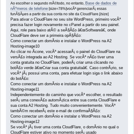
Base de dados de
Ao escolher o segundo mÃ©todo, no entanto,
nÃºmeros de telefone
[size=78%]vocÃª gerenciarÃ¡ essas
funÃ§Ãµes a partir da sua conta no site da CloudFlare.[/size]
Para ativar o CloudFlare no seu site WordPress, primeiro vocÃª
precisa fazer login novamente no cPanel a partir do seu painel.
Aqui, role para baixo atÃ© a seÃ§Ã£o â€œSoftwareâ€, onde
CloudFlare deve ser a primeira opÃ§Ã£o:
Como conectar um domÃ­nio e instalar o WordPress na A2
Hosting-image10
Ao clicar no Ã­cone, vocÃª acessarÃ¡ o painel do CloudFlare na
versÃ£o integrada ao A2 Hosting. Se vocÃª nÃ£o tiver uma
conta gratuita no CloudFlare, poderÃ¡ criar uma clicando no
botÃ£o verde â€œCriar sua conta gratuitaâ€. Caso contrÃ¡rio, se
vocÃª jÃ¡ possui uma conta, para efetuar login siga o link abaixo
do botÃ£o:
Como conectar um domÃ­nio e instalar o WordPress na A2
Hosting-image11
Independentemente do caminho que vocÃª escolher, o resultado
serÃ¡ uma conexÃ£o automÃ¡tica entre sua conta CloudFlare e
sua conta A2 Hosting. Tudo muito convenientemente. VocÃª
tambÃ©m receberÃ¡ este e-mail de confirmaÃ§Ã£o:
Como conectar um domÃ­nio e instalar o WordPress na A2
Hosting-image12
Se vocÃª jÃ¡ tiver uma conta CloudFlare, o domÃ­nio no qual o
CloudFlare estiver ativo no momento serÃ¡ usado