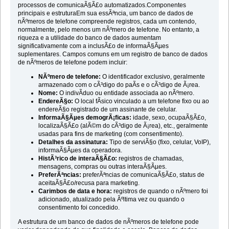
processos de comunicaÃ§Ã£o automatizados.Componentes
principais e estruturaEm sua essÃªncia, um banco de dados de
nÃºmeros de telefone compreende registros, cada um contendo,
normalmente, pelo menos um nÃºmero de telefone. No entanto, a
riqueza e a utilidade do banco de dados aumentam
significativamente com a inclusÃ£o de informaÃ§Ãµes
suplementares. Campos comuns em um registro de banco de dados
de nÃºmeros de telefone podem incluir:
NÃºmero de telefone:
O identificador exclusivo, geralmente
armazenado com o cÃ³digo do paÃ­s e o cÃ³digo de Ã¡rea.
Nome:
O indivÃ­duo ou entidade associada ao nÃºmero.
EndereÃ§o:
O local fÃ­sico vinculado a um telefone fixo ou ao
endereÃ§o registrado de um assinante de celular.
InformaÃ§Ãµes demogrÃ¡ficas:
idade, sexo, ocupaÃ§Ã£o,
localizaÃ§Ã£o (alÃ©m do cÃ³digo de Ã¡rea), etc., geralmente
usadas para fins de marketing (com consentimento).
Detalhes da assinatura:
Tipo de serviÃ§o (fixo, celular, VoIP),
informaÃ§Ãµes da operadora.
HistÃ³rico de interaÃ§Ã£o:
registros de chamadas,
mensagens, compras ou outras interaÃ§Ãµes.
PreferÃªncias:
preferÃªncias de comunicaÃ§Ã£o, status de
aceitaÃ§Ã£o/recusa para marketing.
Carimbos de data e hora:
registros de quando o nÃºmero foi
adicionado, atualizado pela Ãºltima vez ou quando o
consentimento foi concedido.
A estrutura de um banco de dados de nÃºmeros de telefone pode