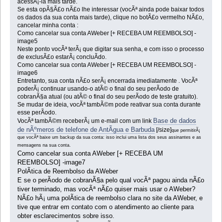
acessÃ¡-la mais tarde.
Se esta opÃ§Ã£o nÃ£o lhe interessar (vocÃª ainda pode baixar todos
os dados da sua conta mais tarde), clique no botÃ£o vermelho NÃ£o,
cancelar minha conta :
Como cancelar sua conta AWeber [+ RECEBA UM REEMBOLSO] -
image5
Neste ponto vocÃª terÃ¡ que digitar sua senha, e com isso o processo
de exclusÃ£o estarÃ¡ concluÃ­do.
Como cancelar sua conta AWeber [+ RECEBA UM REEMBOLSO] -
image6
Entretanto, sua conta nÃ£o serÃ¡ encerrada imediatamente . VocÃª
poderÃ¡ continuar usando-o atÃ© o final do seu perÃ­odo de
cobranÃ§a atual (ou atÃ© o final do seu perÃ­odo de teste gratuito).
Se mudar de ideia, vocÃª tambÃ©m pode reativar sua conta durante
esse perÃ­odo.
Base de dados
VocÃª tambÃ©m receberÃ¡ um e-mail com um link
de nÃºmeros de telefone de AntÃ­gua e Barbuda
[/size]
que permitirÃ¡
que vocÃª baixe um backup da sua conta: isso inclui uma lista dos seus assinantes e as
mensagens na sua conta.
Como cancelar sua conta AWeber [+ RECEBA UM
REEMBOLSO] -image7
PolÃ­tica de Reembolso da AWeber
E se o perÃ­odo de cobranÃ§a pelo qual vocÃª pagou ainda nÃ£o
tiver terminado, mas vocÃª nÃ£o quiser mais usar o AWeber?
NÃ£o hÃ¡ uma polÃ­tica de reembolso clara no site da AWeber, e
tive que entrar em contato com o atendimento ao cliente para
obter esclarecimentos sobre isso.