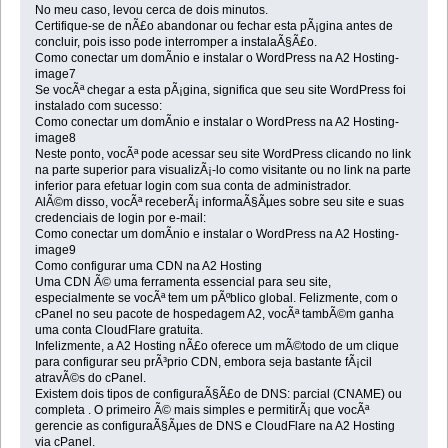
No meu caso, levou cerca de dois minutos.
Certifique-se de nÃ£o abandonar ou fechar esta pÃ¡gina antes de
concluir, pois isso pode interromper a instalaÃ§Ã£o.
Como conectar um domÃ­nio e instalar o WordPress na A2 Hosting-
image7
Se vocÃª chegar a esta pÃ¡gina, significa que seu site WordPress foi
instalado com sucesso:
Como conectar um domÃ­nio e instalar o WordPress na A2 Hosting-
image8
Neste ponto, vocÃª pode acessar seu site WordPress clicando no link
na parte superior para visualizÃ¡-lo como visitante ou no link na parte
inferior para efetuar login com sua conta de administrador.
AlÃ©m disso, vocÃª receberÃ¡ informaÃ§Ãµes sobre seu site e suas
credenciais de login por e-mail:
Como conectar um domÃ­nio e instalar o WordPress na A2 Hosting-
image9
Como configurar uma CDN na A2 Hosting
Uma CDN Ã© uma ferramenta essencial para seu site,
especialmente se vocÃª tem um pÃºblico global. Felizmente, com o
cPanel no seu pacote de hospedagem A2, vocÃª tambÃ©m ganha
uma conta CloudFlare gratuita.
Infelizmente, a A2 Hosting nÃ£o oferece um mÃ©todo de um clique
para configurar seu prÃ³prio CDN, embora seja bastante fÃ¡cil
atravÃ©s do cPanel.
Existem dois tipos de configuraÃ§Ã£o de DNS: parcial (CNAME) ou
completa . O primeiro Ã© mais simples e permitirÃ¡ que vocÃª
gerencie as configuraÃ§Ãµes de DNS e CloudFlare na A2 Hosting
via cPanel.