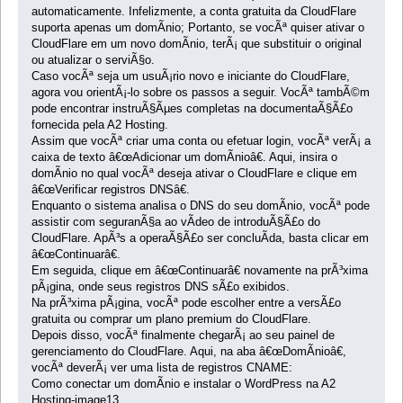
automaticamente. Infelizmente, a conta gratuita da CloudFlare
suporta apenas um domÃ­nio; Portanto, se vocÃª quiser ativar o
CloudFlare em um novo domÃ­nio, terÃ¡ que substituir o original
ou atualizar o serviÃ§o.
Caso vocÃª seja um usuÃ¡rio novo e iniciante do CloudFlare,
agora vou orientÃ¡-lo sobre os passos a seguir. VocÃª tambÃ©m
pode encontrar instruÃ§Ãµes completas na documentaÃ§Ã£o
fornecida pela A2 Hosting.
Assim que vocÃª criar uma conta ou efetuar login, vocÃª verÃ¡ a
caixa de texto â€œAdicionar um domÃ­nioâ€. Aqui, insira o
domÃ­nio no qual vocÃª deseja ativar o CloudFlare e clique em
â€œVerificar registros DNSâ€.
Enquanto o sistema analisa o DNS do seu domÃ­nio, vocÃª pode
assistir com seguranÃ§a ao vÃ­deo de introduÃ§Ã£o do
CloudFlare. ApÃ³s a operaÃ§Ã£o ser concluÃ­da, basta clicar em
â€œContinuarâ€.
Em seguida, clique em â€œContinuarâ€ novamente na prÃ³xima
pÃ¡gina, onde seus registros DNS sÃ£o exibidos.
Na prÃ³xima pÃ¡gina, vocÃª pode escolher entre a versÃ£o
gratuita ou comprar um plano premium do CloudFlare.
Depois disso, vocÃª finalmente chegarÃ¡ ao seu painel de
gerenciamento do CloudFlare. Aqui, na aba â€œDomÃ­nioâ€,
vocÃª deverÃ¡ ver uma lista de registros CNAME:
Como conectar um domÃ­nio e instalar o WordPress na A2
Hosting-image13