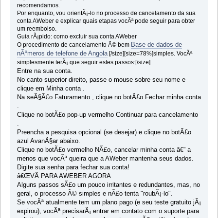
recomendamos.
Por enquanto, vou orientÃ¡-lo no processo de cancelamento da sua
conta AWeber e explicar quais etapas vocÃª pode seguir para obter
um reembolso.
Guia rÃ¡pido: como excluir sua conta AWeber
Base de dados de
O procedimento de cancelamento Ã© bem
nÃºmeros de telefone de Angola
[/size][size=78%]simples. VocÃª
simplesmente terÃ¡ que seguir estes passos:[/size]
Entre na sua conta.
No canto superior direito, passe o mouse sobre seu nome e
clique em Minha conta .
Na seÃ§Ã£o Faturamento , clique no botÃ£o Fechar minha conta
.
Clique no botÃ£o pop-up vermelho Continuar para cancelamento
.
Preencha a pesquisa opcional (se desejar) e clique no botÃ£o
azul AvanÃ§ar abaixo.
Clique no botÃ£o vermelho NÃ£o, cancelar minha conta â€” a
menos que vocÃª queira que a AWeber mantenha seus dados.
Digite sua senha para fechar sua conta!
â€ŒVÃ PARA AWEBER AGORA
Alguns passos sÃ£o um pouco irritantes e redundantes, mas, no
geral, o processo Ã© simples e nÃ£o tenta "roubÃ¡-lo".
Se vocÃª atualmente tem um plano pago (e seu teste gratuito jÃ¡
expirou), vocÃª precisarÃ¡ entrar em contato com o suporte para