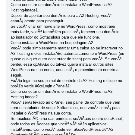
Como conectar um domÃ­nio e instalar o WordPress na A2
Hosting-image1
Depois de apontar seu domÃ­nio para a A2 Hosting, vocÃª
estarÃ¡ pronto para prosseguir.
Se vocÃª criar um novo site no WordPress, como mostrarei
mais tarde, vocÃª tambÃ©m precisarÃ¡ fornecer seu domÃ­nio
ao instalador do Softaculous para que ele funcione.
Como instalar o WordPress na hospedagem A2
VocÃª pode simplesmente marcar uma caixa ao se inscrever no
A2 Hosting e eles instalarÃ£o automaticamente o WordPress (ou
quase qualquer outro construtor de sites) para vocÃª. Se vocÃª
perdeu essa opÃ§Ã£o ou talvez queira instalar outros sites
WordPress na sua conta, aqui estÃ¡ o procedimento correto a
seguir.
FaÃ§a login no seu painel de controle da A2 Hosting e clique no
botÃ£o verde â€œLogin cPanelâ€:
Como conectar um domÃ­nio e instalar o WordPress na A2
Hosting-image2
VocÃª serÃ¡ levado ao cPanel, seu painel de controle que vem
com o instalador de script Softaculous, que vocÃª usarÃ¡ para
instalar o WordPress na sua conta.
Softaculous Ã© uma das primeiras seÃ§Ãµes dentro do cPanel,
onde todos os Ã­cones que vocÃª vÃª sÃ£o aplicativos
instalÃ¡veis. Como vocÃª pode ver, â€œWordPress â€“ A2
Otimizadoâ€ Ã© a primeira opÃ§Ã£o: