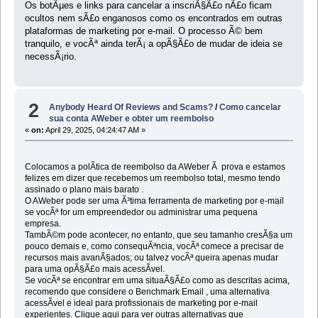
Os botÃµes e links para cancelar a inscriÃ§Ã£o nÃ£o ficam
ocultos nem sÃ£o enganosos como os encontrados em outras
plataformas de marketing por e-mail. O processo Ã© bem
tranquilo, e vocÃª ainda terÃ¡ a opÃ§Ã£o de mudar de ideia se
necessÃ¡rio.
2
Anybody Heard Of Reviews and Scams?
/
Como cancelar
sua conta AWeber e obter um reembolso
«
on:
April 29, 2025, 04:24:47 AM »
Colocamos a polÃ­tica de reembolso da AWeber Ã prova e estamos
felizes em dizer que recebemos um reembolso total, mesmo tendo
assinado o plano mais barato .
O AWeber pode ser uma Ã³tima ferramenta de marketing por e-mail
se vocÃª for um empreendedor ou administrar uma pequena
empresa.
TambÃ©m pode acontecer, no entanto, que seu tamanho cresÃ§a um
pouco demais e, como consequÃªncia, vocÃª comece a precisar de
recursos mais avanÃ§ados; ou talvez vocÃª queira apenas mudar
para uma opÃ§Ã£o mais acessÃ­vel.
Se vocÃª se encontrar em uma situaÃ§Ã£o como as descritas acima,
recomendo que considere o Benchmark Email , uma alternativa
acessÃ­vel e ideal para profissionais de marketing por e-mail
experientes. Clique aqui para ver outras alternativas que