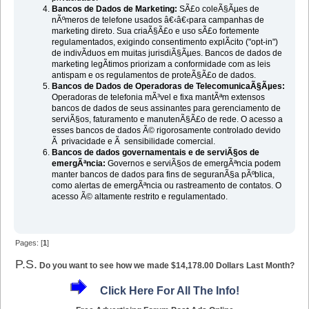
Bancos de Dados de Marketing:
SÃ£o coleÃ§Ãµes de
nÃºmeros de telefone usados â€‹â€‹para campanhas de
marketing direto. Sua criaÃ§Ã£o e uso sÃ£o fortemente
regulamentados, exigindo consentimento explÃ­cito ("opt-in")
de indivÃ­duos em muitas jurisdiÃ§Ãµes. Bancos de dados de
marketing legÃ­timos priorizam a conformidade com as leis
antispam e os regulamentos de proteÃ§Ã£o de dados.
Bancos de Dados de Operadoras de TelecomunicaÃ§Ãµes:
Operadoras de telefonia mÃ³vel e fixa mantÃªm extensos
bancos de dados de seus assinantes para gerenciamento de
serviÃ§os, faturamento e manutenÃ§Ã£o de rede. O acesso a
esses bancos de dados Ã© rigorosamente controlado devido
Ã privacidade e Ã sensibilidade comercial.
Bancos de dados governamentais e de serviÃ§os de
emergÃªncia:
Governos e serviÃ§os de emergÃªncia podem
manter bancos de dados para fins de seguranÃ§a pÃºblica,
como alertas de emergÃªncia ou rastreamento de contatos. O
acesso Ã© altamente restrito e regulamentado.
Pages: [
1
]
P.S.
Do you want to see how we made $14,178.00 Dollars Last Month?
Click Here For All The Info!