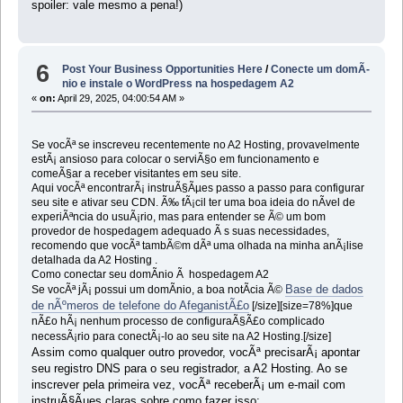
spoiler: vale mesmo a pena!)
6
Post Your Business Opportunities Here
/
Conecte um domÃ­
nio e instale o WordPress na hospedagem A2
«
on:
April 29, 2025, 04:00:54 AM »
Se vocÃª se inscreveu recentemente no A2 Hosting, provavelmente
estÃ¡ ansioso para colocar o serviÃ§o em funcionamento e
comeÃ§ar a receber visitantes em seu site.
Aqui vocÃª encontrarÃ¡ instruÃ§Ãµes passo a passo para configurar
seu site e ativar seu CDN. Ã‰ fÃ¡cil ter uma boa ideia do nÃ­vel de
experiÃªncia do usuÃ¡rio, mas para entender se Ã© um bom
provedor de hospedagem adequado Ã s suas necessidades,
recomendo que vocÃª tambÃ©m dÃª uma olhada na minha anÃ¡lise
detalhada da A2 Hosting .
Como conectar seu domÃ­nio Ã hospedagem A2
Base de dados
Se vocÃª jÃ¡ possui um domÃ­nio, a boa notÃ­cia Ã©
de nÃºmeros de telefone do AfeganistÃ£o
[/size][size=78%]que
nÃ£o hÃ¡ nenhum processo de configuraÃ§Ã£o complicado
necessÃ¡rio para conectÃ¡-lo ao seu site na A2 Hosting.[/size]
Assim como qualquer outro provedor, vocÃª precisarÃ¡ apontar
seu registro DNS para o seu registrador, a A2 Hosting. Ao se
inscrever pela primeira vez, vocÃª receberÃ¡ um e-mail com
instruÃ§Ãµes claras sobre como fazer isso: