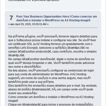
7
Post Your Business Opportunities Here
/
Como conectar um
domÃ­nio e instalar o WordPress na A2 Hosting-image5
«
on:
April 29, 2025, 03:05:01 AM »
Na prÃ³xima pÃ¡gina, vocÃª precisarÃ¡ fornecer alguns detalhes para
que o Softaculous possa instalar e configurar seu site. Se vocÃª tiver
um certificado SSL (a A2 Hosting fornece um gratuitamente com o
serviÃ§o Let's Encrypt), selecione a opÃ§Ã£o â€œhttps://â€ no
campo â€œEscolher protocoloâ€, caso contrÃ¡rio, escolha o simples
â€œhttp://â€.
No campo â€œEscolher domÃ­nioâ€, digite o nome do domÃ­nio no
qual vocÃª deseja hospedar o site. VocÃª tambÃ©m pode adicionar
seu nome e descriÃ§Ã£o:
Na tela abaixo, vocÃª precisarÃ¡ configurar as credenciais de login
para sua conta de administrador do WordPress. A A2 Hosting
sugerirÃ¡ um nome de usuÃ¡rio e uma senha segura, mas vocÃª
tambÃ©m pode usar a sua prÃ³pria.
Eles tambÃ©m lhe enviarÃ£o esses detalhes por e-mail. Na verdade,
abaixo do botÃ£o â€œInstalarâ€, hÃ¡ um campo onde vocÃª pode
inserir seu endereÃ§o:
Como conectar um domÃ­nio e instalar o WordPress na A2 Hosting-
image6
Clique em â€œInstalarâ€ para iniciar o processo de instalaÃ§Ã£o.