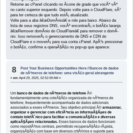
Retorne ao cPanel clicando no Ã­cone de grade que vocÃª vÃª
no canto superior esquerdo. Depois volte para o CloudFlare, sÃ³
para ter certeza de que tudo estÃ¡ atualizado.
Volte para a aba â€œDomÃ­nioâ€ e role para baixo. Abaixo da
lista de seus registros DNS, vocÃª encontrarÃ¡ o botÃ£o laranja
â€œRemover domÃ­nio do CloudFlareâ€ para remover o domÃ­
nio. Isso removerÃ¡ o gerenciamento de DNS e CDN do
CloudFlare e o moverÃ¡ para sua conta cPanel. ApÃ³s pressionar
o botÃ£o, confirme a operaÃ§Ã£o no pop-up que aparece:
8
Post Your Business Opportunities Here
/
Bancos de dados
de nÃºmeros de telefone: uma visÃ£o geral abrangente
«
on:
April 29, 2025, 02:52:09 AM »
Um
banco de dados de nÃºmeros de telefone
Ã©
fundamentalmente uma coleÃ§Ã£o organizada de nÃºmeros de
telefone, frequentemente acompanhada de dados adicionais
associados a esses nÃºmeros. Seu objetivo principal Ã©
armazenar,
organizar e gerenciar com eficiÃªncia as informaÃ§Ãµes de
contato telefÃ´nico para facilitar a comunicaÃ§Ã£o e diversas
aplicaÃ§Ãµes relacionadas.
Esses bancos de dados funcionam
como repositÃ³rios centrais, permitindo recuperaÃ§Ã£o rÃ¡pida,
organizaÃ§Ã£o com base em diversos critÃ©rios e suporte para