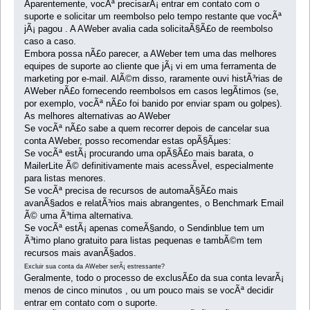
Aparentemente, vocÃª precisarÃ¡ entrar em contato com o
suporte e solicitar um reembolso pelo tempo restante que vocÃª
jÃ¡ pagou . A AWeber avalia cada solicitaÃ§Ã£o de reembolso
caso a caso.
Embora possa nÃ£o parecer, a AWeber tem uma das melhores
equipes de suporte ao cliente que jÃ¡ vi em uma ferramenta de
marketing por e-mail. AlÃ©m disso, raramente ouvi histÃ³rias de
AWeber nÃ£o fornecendo reembolsos em casos legÃ­timos (se,
por exemplo, vocÃª nÃ£o foi banido por enviar spam ou golpes).
As melhores alternativas ao AWeber
Se vocÃª nÃ£o sabe a quem recorrer depois de cancelar sua
conta AWeber, posso recomendar estas opÃ§Ãµes:
Se vocÃª estÃ¡ procurando uma opÃ§Ã£o mais barata, o
MailerLite Ã© definitivamente mais acessÃ­vel, especialmente
para listas menores.
Se vocÃª precisa de recursos de automaÃ§Ã£o mais
avanÃ§ados e relatÃ³rios mais abrangentes, o Benchmark Email
Ã© uma Ã³tima alternativa.
Se vocÃª estÃ¡ apenas comeÃ§ando, o Sendinblue tem um
Ã³timo plano gratuito para listas pequenas e tambÃ©m tem
recursos mais avanÃ§ados.
Excluir sua conta da AWeber serÃ¡ estressante?
Geralmente, todo o processo de exclusÃ£o da sua conta levarÃ¡
menos de cinco minutos , ou um pouco mais se vocÃª decidir
entrar em contato com o suporte.