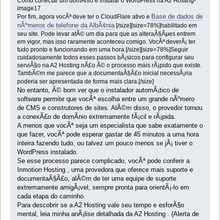
Como conectar um domÃ­nio e instalar o WordPress na A2 Hosting-
image17
Base de dados de
Por fim, agora vocÃª deve ter o CloudFlare ativo e
nÃºmeros de telefone da AlbÃ¢nia
[/size][size=78%]habilitado em
seu site. Pode levar atÃ© um dia para que as alteraÃ§Ãµes entrem
em vigor, mas isso raramente aconteceu comigo. VocÃª deverÃ¡ ter
tudo pronto e funcionando em uma hora.[/size][size=78%]Seguir
cuidadosamente todos esses passos bÃ¡sicos para configurar seu
serviÃ§o na A2 Hosting nÃ£o Ã© o processo mais rÃ¡pido que existe.
TambÃ©m me parece que a documentaÃ§Ã£o inicial necessÃ¡ria
poderia ser apresentada de forma mais clara.[/size]
No entanto, Ã© bom ver que o instalador automÃ¡tico de
software permite que vocÃª escolha entre um grande nÃºmero
de CMS e construtores de sites. AlÃ©m disso, o provedor tornou
a conexÃ£o de domÃ­nio extremamente fÃ¡cil e rÃ¡pida.
A menos que vocÃª seja um especialista que sabe exatamente o
que fazer, vocÃª pode esperar gastar de 45 minutos a uma hora
inteira fazendo tudo, ou talvez um pouco menos se jÃ¡ tiver o
WordPress instalado.
Se esse processo parece complicado, vocÃª pode conferir a
Inmotion Hosting , uma provedora que oferece mais suporte e
documentaÃ§Ã£o, alÃ©m de ter uma equipe de suporte
extremamente amigÃ¡vel, sempre pronta para orientÃ¡-lo em
cada etapa do caminho.
Para descobrir se a A2 Hosting vale seu tempo e esforÃ§o
mental, leia minha anÃ¡lise detalhada da A2 Hosting . (Alerta de