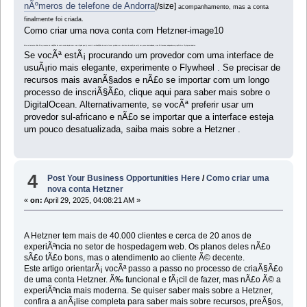
nÃºmeros de telefone de Andorra
[/size]
acompanhamento, mas a conta
finalmente foi criada.
Como criar uma nova conta com Hetzner-image10
Este certamente nÃ£o Ã© o processo de criaÃ§Ã£o de conta mais simples nem mais rÃ¡pido que jÃ¡ testei. A verificaÃ§Ã£o da conta foi um problema e a interface do usuÃ¡rio estÃ¡ um pouco desatualizada, mas Ã© funcional, adequada ao propÃ³sito e fÃ¡cil para iniciantes.
Se vocÃª estÃ¡ procurando um provedor com uma interface de
usuÃ¡rio mais elegante, experimente o Flywheel . Se precisar de
recursos mais avanÃ§ados e nÃ£o se importar com um longo
processo de inscriÃ§Ã£o, clique aqui para saber mais sobre o
DigitalOcean. Alternativamente, se vocÃª preferir usar um
provedor sul-africano e nÃ£o se importar que a interface esteja
um pouco desatualizada, saiba mais sobre a Hetzner .
4
Post Your Business Opportunities Here
/
Como criar uma
nova conta Hetzner
«
on:
April 29, 2025, 04:08:21 AM »
A Hetzner tem mais de 40.000 clientes e cerca de 20 anos de
experiÃªncia no setor de hospedagem web. Os planos deles nÃ£o
sÃ£o tÃ£o bons, mas o atendimento ao cliente Ã© decente.
Este artigo orientarÃ¡ vocÃª passo a passo no processo de criaÃ§Ã£o
de uma conta Hetzner. Ã‰ funcional e fÃ¡cil de fazer, mas nÃ£o Ã© a
experiÃªncia mais moderna. Se quiser saber mais sobre a Hetzner,
confira a anÃ¡lise completa para saber mais sobre recursos, preÃ§os,