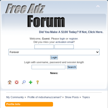
Did You Make A $100 Today? If Not, Click Here.
Welcome,
Guest
. Please
login
or
register
.
Did you miss your
activation email
?
Login with username, password and session length
News:
My Community
»
Profile of mdsohanuzzaman7
»
Show Posts
»
Topics
Profile Info