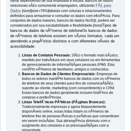
variar dependendo de sua finalidade e escala. Bancos de dados
FÃ£ para
relacionais sÃ£o comumente empregados, utilizando
Dados
[/size][size=78%]tabelas com colunas e relacionamentos
definidos para armazenar e consultar os dados com eficiÃªncia. Para
conjuntos de dados maiores, bancos de dados NoSQL podem ser
Tipos de
considerados por sua escalabilidade e flexibilidade.[/size]
bancos de dados de nÃºmeros de telefoneOs bancos de dados
de nÃºmeros de telefone existem em vÃ¡rios formatos, cada um
atendendo a propÃ³sitos distintos e com diferentes nÃ­veis de
acessibilidade:
Listas de Contatos Pessoais:
SÃ£o o formato mais bÃ¡sico,
mantido por indivÃ­duos em seus celulares ou em ferramentas
de gerenciamento de informaÃ§Ãµes pessoais (PIM). Elas
contÃªm nÃºmeros de familiares, amigos e conhecidos.
Bancos de Dados de Clientes Empresariais:
Empresas de
todos os setores mantÃªm bancos de dados com os nÃºmeros
de telefone de seus clientes para fins de comunicaÃ§Ã£o,
suporte ao cliente, marketing (com consentimento) e CRM.
Esses bancos de dados geralmente incluem histÃ³rico de
compras e preferÃªncias.
Listas TelefÃ´nicas PÃºblicas (PÃ¡ginas Brancas):
Tradicionalmente impressas e agora frequentemente
disponÃ­veis online, essas listas listam os nÃºmeros de
telefone fixo de pessoas fÃ­sicas e jurÃ­dicas que consentiram
em serem incluÃ­das. Sua abrangÃªncia diminuiu com o
surgimento dos celulares e as preocupaÃ§Ãµes com a
privacidade.