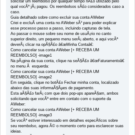
solicitar um reembolso por qualquer tempo nÃ£o utilizado pelo
qual vocÃª jÃ¡ pagou. Os reembolsos sÃ£o considerados caso a
caso.
Guia detalhado sobre como excluir sua conta AWeber
Criei e excluÃ­ uma conta no AWeber sÃ³ para poder explicar
esse processo passo a passo, incluindo capturas de tela.
Ao passar o mouse sobre seu nome de usuÃ¡rio no canto
superior direito, um pequeno menu serÃ¡ aberto, e aqui vocÃª
deverÃ¡ clicar na opÃ§Ã£o â€œMinha Contaâ€:
Como cancelar sua conta AWeber [+ RECEBA UM
REEMBOLSO] -image1
Na pÃ¡gina da sua conta, clique na seÃ§Ã£o â€œFaturamentoâ€
no menu Ã esquerda:
Como cancelar sua conta AWeber [+ RECEBA UM
REEMBOLSO] -image2
Em seguida, clique no botÃ£o Fechar minha conta, localizado
abaixo das suas informaÃ§Ãµes de pagamento.
Esta aÃ§Ã£o farÃ¡ com que dois pop-ups apareÃ§am, ambos
solicitando que vocÃª entre em contato com o suporte da
AWeber:
Como cancelar sua conta AWeber [+ RECEBA UM
REEMBOLSO] -image3
Se vocÃª estiver interessado em detalhes especÃ­ficos sobre
seu reembolso, agora Ã© o momento certo para esclarecer suas
ideias.