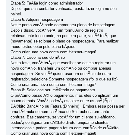
Etapa 5: FaÃ§a login como administrador
Depois que sua conta for verificada, basta fazer login no seu
painel.
Etapa 6: Adquirir hospedagem
Neste ponto vocÃª pode comprar seu plano de hospedagem.
Depois disso, vocÃª verÃ¡ um formulÃ¡rio de registro
relativamente longo onde, na primeira parte, vocÃª terÃ¡ que
(novamente) selecionar o plano de hospedagem. Para realizar
meus testes optei pelo plano bÃ¡sico.
Como criar uma nova conta com Hetzner-image6
Etapa 7: Escolha seu domÃ­nio
Nesta fase, vocÃª terÃ¡ que escolher se deseja registrar um
novo domÃ­nio, transferir um domÃ­nio ou comprar apenas
hospedagem. Se vocÃª quiser usar um domÃ­nio de outro
registrador, selecione Somente hospedagem (foi o que eu fiz).
Como criar uma nova conta com Hetzner-image7
Etapa 8: Selecione seu mÃ©todo de pagamento
O prÃ³ximo passo Ã© o pagamento, mas eles complicam um
pouco demais. VocÃª poderÃ¡ escolher entre as opÃ§Ãµes
DÃ©bito BancÃ¡rio ou Fatura (Dinheiro) . Embora essa possa ser
uma fÃ³rmula comum na Ãfrica do Sul, achei-a um tanto
confusa. Basicamente, se vocÃª for um cliente sul-africano,
poderÃ¡ configurar um dÃ©bito direto, enquanto clientes
internacionais podem pagar a fatura com cartÃ£o de crÃ©dito.
Como criar uma nova conta com Hetzner-image8