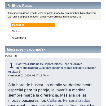
Show Posts
This section allows you to view all posts made by this member. Note that you
can only see posts made in areas you currently have access to.
Messages
Topics
Attachments
Messages - vapormoYxr
Pages: [
1
]
1
Post Your Business Opportunities Here
/
Collares
personalizados: Guía para elegir el regalo perfecto y cuidar
tu plata 9
«
on:
April 01, 2026, 02:47:19 AM »
A la hora de buscar un detalle verdaderamente
especial para tu pareja, la joyería a medida
siempre marca la diferencia. Más allá de las
modas pasajeras, los
Collares Personalizados
representan un mensaje de conexión y eternidad