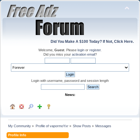
Did You Make A $100 Today? If Not, Click Here.
Welcome,
Guest
. Please
login
or
register
.
Did you miss your
activation email
?
Login with username, password and session length
News:
My Community
»
Profile of vapormoYxr
»
Show Posts
»
Messages
Profile Info