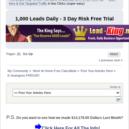
here & Get Targeted Traffic
in few Clicks (super easy)
1,000 Leads Daily - 3 Day Risk Free Trial
Pages: [
1
]
Go Up
PRINT
« previous
next »
My Community
»
Work At Home Free Classifieds
»
Post Your Articles Here
»
E rimangono FREGATI
Jump to:
P.S.
Do you want to see how we made $14,178.00 Dollars Last Month?
Click Here For All The Info!