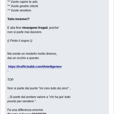
** Vuole capire le ads.
** Vuole gestire clienti.
** Vuole vendere.
Tutto insieme!?
E alla fine
rimangono fregati
, poiche'
non si parte mai davvero.
(( Finito il sogno ))
Ma esiste un modello molto diverso,
dai un occhio a questo:
https://trafficbuildr.com/t/intelligentev
-
TOP.
Non si parte dal punto "
mi creo tutto da zero
"...
...Si parte dal portare valore a "
chi ha gia' tutto
pronto per vendere
".
Fa una differenza enorme.