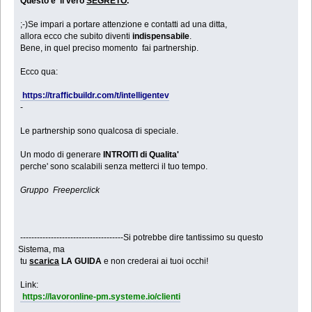
Questo e' il vero
SEGRETO
.
;-)Se impari a portare attenzione e contatti ad una ditta,
allora ecco che subito diventi
indispensabile
.
Bene, in quel preciso momento fai partnership.
Ecco qua:
https://trafficbuildr.com/t/intelligentev
-
Le partnership sono qualcosa di speciale.
Un modo di generare
INTROITI di Qualita'
perche' sono scalabili senza metterci il tuo tempo.
Gruppo Freeperclick
-------------------------------------Si potrebbe dire tantissimo su questo
Sistema, ma
tu
scarica
LA GUIDA
e non crederai ai tuoi occhi!
Link:
https://lavoronline-pm.systeme.io/clienti