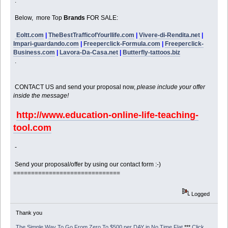
.
Below, more Top
Brands
FOR SALE:
Eoltt.com
|
TheBestTrafficofYourllife.com
|
Vivere-di-Rendita.net
|
Impari-guardando.com
|
Freeperclick-Formula.com
|
Freeperclick-
Business.com
|
Lavora-Da-Casa.net
|
Butterfly-tattoos.biz
.
CONTACT US and send your proposal now,
please include your offer
inside the message!
http://www.education-online-life-teaching-
tool.com
-
Send your proposal/offer by using our contact form :-)
==============================
Logged
Thank you
The Simple Way To Go From Zero To $500 per DAY in No Time Flat
***
Click