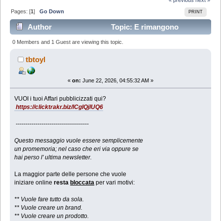
Pages: [
1
]
Go Down
PRINT
Author
Topic: E rimangono
FREGATI (Read 440 times)
0 Members and 1 Guest are viewing this topic.
tbtoyl
«
on:
June 22, 2026, 04:55:32 AM »
VUOI i tuoi Affari pubblicizzati qui?
https://clicktrakr.biz/lCgIQjlUQ6
-------------------------------------
Questo messaggio vuole essere semplicemente
un promemoria; nel caso che eri via oppure se
hai perso l' ultima newsletter.
La maggior parte delle persone che vuole
iniziare online
resta
bloccata
per vari motivi:
** Vuole fare tutto da sola.
** Vuole creare un brand.
** Vuole creare un prodotto.