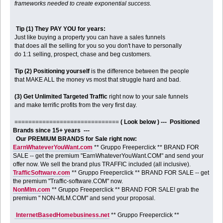
frameworks needed to create exponential success.
Tip (1) They PAY YOU for years:
Just like buying a property you can have a sales funnels
that does all the selling for you so you don't have to personally
do 1:1 selling, prospect, chase and beg customers.
Tip (2) Positioning yourself
is the difference between the people
that MAKE ALL the money vs most that struggle hard and bad.
(3) Get Unlimited Targeted Traffic
right now to your sale funnels
and make terrific profits from the very first day.
==============================
( Look below ) --- Positioned
Brands since 15+ years ---
Our PREMIUM BRANDS for Sale right now:
EarnWhateverYouWant.com
** Gruppo Freeperclick ** BRAND FOR
SALE -- get the premium "EarnWhateverYouWant.COM" and send your
offer now. We sell the brand plus TRAFFIC included (all inclusive).
TrafficSoftware.com
** Gruppo Freeperclick ** BRAND FOR SALE -- get
the premium "Traffic-software.COM" now.
NonMlm.com
** Gruppo Freeperclick ** BRAND FOR SALE! grab the
premium " NON-MLM.COM" and send your proposal.
InternetBasedHomebusiness.net
** Gruppo Freeperclick **