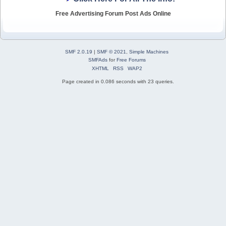
Free Advertising Forum Post Ads Online
SMF 2.0.19
|
SMF © 2021
,
Simple Machines
SMFAds
for
Free Forums
XHTML
RSS
WAP2
Page created in 0.086 seconds with 23 queries.