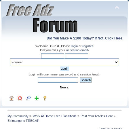
Did You Make A $100 Today? If Not, Click Here.
Welcome,
Guest
. Please
login
or
register
.
Did you miss your
activation email
?
Login with username, password and session length
News:
My Community
»
Work At Home Free Classifieds
»
Post Your Articles Here
»
E rimangono FREGATI
« previous
next »