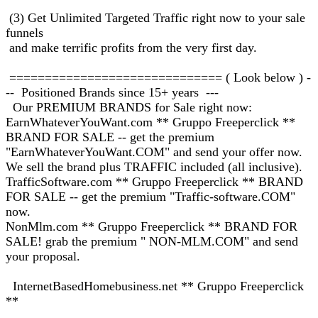
(3) Get Unlimited Targeted Traffic right now to your sale
funnels
and make terrific profits from the very first day.
============================== ( Look below ) -
-- Positioned Brands since 15+ years ---
Our PREMIUM BRANDS for Sale right now:
EarnWhateverYouWant.com ** Gruppo Freeperclick **
BRAND FOR SALE -- get the premium
"EarnWhateverYouWant.COM" and send your offer now.
We sell the brand plus TRAFFIC included (all inclusive).
TrafficSoftware.com ** Gruppo Freeperclick ** BRAND
FOR SALE -- get the premium "Traffic-software.COM"
now.
NonMlm.com ** Gruppo Freeperclick ** BRAND FOR
SALE! grab the premium " NON-MLM.COM" and send
your proposal.
InternetBasedHomebusiness.net ** Gruppo Freeperclick
**
.