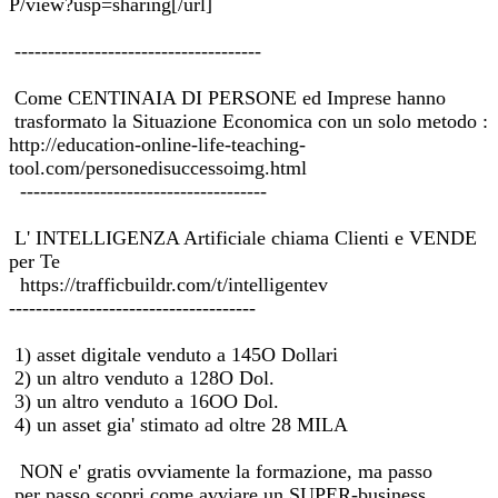
P/view?usp=sharing[/url]
-------------------------------------
Come CENTINAIA DI PERSONE ed Imprese hanno
trasformato la Situazione Economica con un solo metodo :
http://education-online-life-teaching-
tool.com/personedisuccessoimg.html
-------------------------------------
L' INTELLIGENZA Artificiale chiama Clienti e VENDE
per Te
https://trafficbuildr.com/t/intelligentev
-------------------------------------
1) asset digitale venduto a 145O Dollari
2) un altro venduto a 128O Dol.
3) un altro venduto a 16OO Dol.
4) un asset gia' stimato ad oltre 28 MILA
NON e' gratis ovviamente la formazione, ma passo
per passo scopri come avviare un SUPER-business.