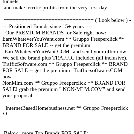
funnels
and make terrific profits from the very first day.
============================== ( Look below ) -
-- Positioned Brands since 15+ years ---
Our PREMIUM BRANDS for Sale right now:
EarnWhateverYouWant.com ** Gruppo Freeperclick **
BRAND FOR SALE -- get the premium
"EarnWhateverYouWant.COM" and send your offer now.
We sell the brand plus TRAFFIC included (all inclusive).
TrafficSoftware.com ** Gruppo Freeperclick ** BRAND
FOR SALE -- get the premium "Traffic-software.COM"
now.
NonMlm.com ** Gruppo Freeperclick ** BRAND FOR
SALE! grab the premium " NON-MLM.COM" and send
your proposal.
InternetBasedHomebusiness.net ** Gruppo Freeperclick
**
.
Below, more Top Brands FOR SALE: